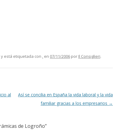
y está etiquetada con
.
en
07/11/2006
por
Il Consiglieri
.
cio al
Así se concilia en España la vida laboral y la vida
familiar gracias a los empresarios
→
rámicas de Logroño
”