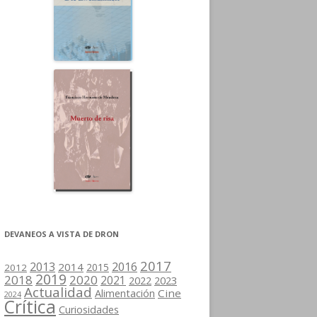
DEVANEOS A VISTA DE DRON
2017
2013
2016
2014
2015
2012
2019
2018
2020
2021
2022
2023
Actualidad
Cine
Alimentación
2024
Crítica
Curiosidades