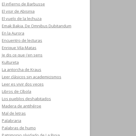
El infierno de Barbusse
El visir de Abisinia
El vuelo de la lechuza
Emak Bakia. De Omnibus Dubitandum
En la Aurora
Encuentro de lecturas
Enrique Vila-Matas
Je dis ce que j'en sens
Kultureta
La antorcha de Kraus
Leer clásicos sin academicismos
Leer es vivir dos veces
Libros de Cíbola
Los pueblos deshabitados
Madera de antihéroe
Mal de letras
Palabraria
Palabras de humo
Patrimonio olvidado de La Rioja