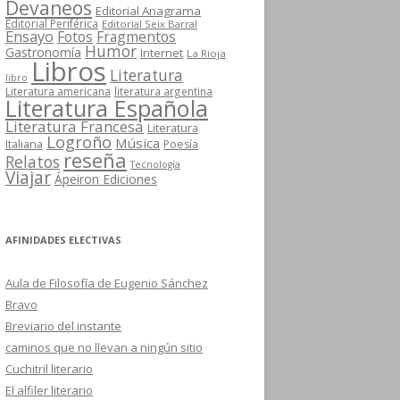
Devaneos
Editorial Anagrama
Editorial Periférica
Editorial Seix Barral
Ensayo
Fotos
Fragmentos
Humor
Gastronomía
Internet
La Rioja
Libros
Literatura
libro
Literatura americana
literatura argentina
Literatura Española
Literatura Francesa
Literatura
Logroño
Música
Italiana
Poesía
reseña
Relatos
Tecnología
Viajar
Ápeiron Ediciones
AFINIDADES ELECTIVAS
Aula de Filosofía de Eugenio Sánchez
Bravo
Breviario del instante
caminos que no llevan a ningún sitio
Cuchitril literario
El alfiler literario