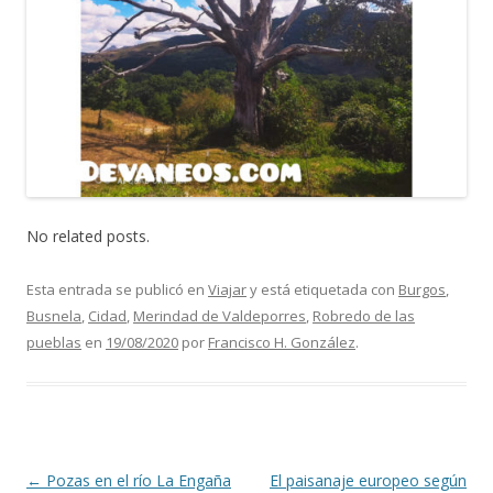
No related posts.
Esta entrada se publicó en
Viajar
y está etiquetada con
Burgos
,
Busnela
,
Cidad
,
Merindad de Valdeporres
,
Robredo de las
pueblas
en
19/08/2020
por
Francisco H. González
.
Navegación de entradas
←
Pozas en el río La Engaña
El paisanaje europeo según