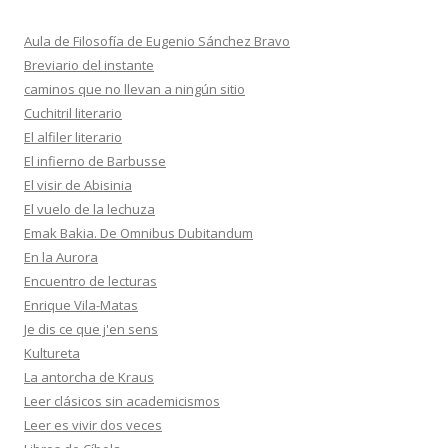
Aula de Filosofía de Eugenio Sánchez Bravo
Breviario del instante
caminos que no llevan a ningún sitio
Cuchitril literario
El alfiler literario
El infierno de Barbusse
El visir de Abisinia
El vuelo de la lechuza
Emak Bakia. De Omnibus Dubitandum
En la Aurora
Encuentro de lecturas
Enrique Vila-Matas
Je dis ce que j'en sens
Kultureta
La antorcha de Kraus
Leer clásicos sin academicismos
Leer es vivir dos veces