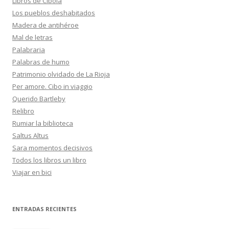
Libros de Cíbola
Los pueblos deshabitados
Madera de antihéroe
Mal de letras
Palabraria
Palabras de humo
Patrimonio olvidado de La Rioja
Per amore. Cibo in viaggio
Querido Bartleby
Relibro
Rumiar la biblioteca
Saltus Altus
Sara momentos decisivos
Todos los libros un libro
Viajar en bici
ENTRADAS RECIENTES