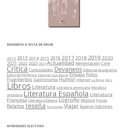
DEVANEOS A VISTA DE DRON
2019
2017
2018
2020
2013
2016
2014
2015
2012
Actualidad
2021
2022
2023
Cine
Alimentación
2024
Crítica
Devaneos
Curiosidades
Editorial Anagrama
Ensayo
Fotos
Editorial Periférica
Editorial Seix Barral
Humor
Fragmentos
Gastronomía
Internet
La Rioja
libro
Libros
Literatura
Literatura americana
literatura
Literatura Española
Literatura
argentina
Logroño
Francesa
Música
Literatura Italiana
Poesía
reseña
Viajar
Relatos
Ápeiron Ediciones
Tecnología
AFINIDADES ELECTIVAS