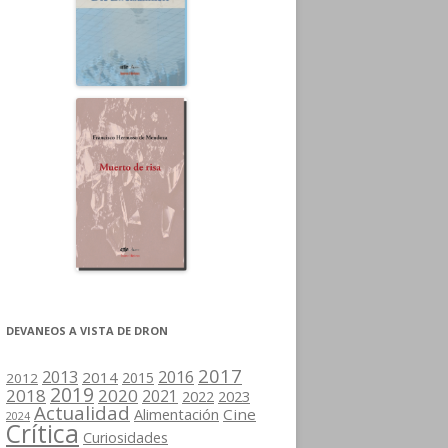
DEVANEOS A VISTA DE DRON
2017
2013
2016
2014
2015
2012
2019
2018
2020
2021
2022
2023
Actualidad
Cine
Alimentación
2024
Crítica
Curiosidades