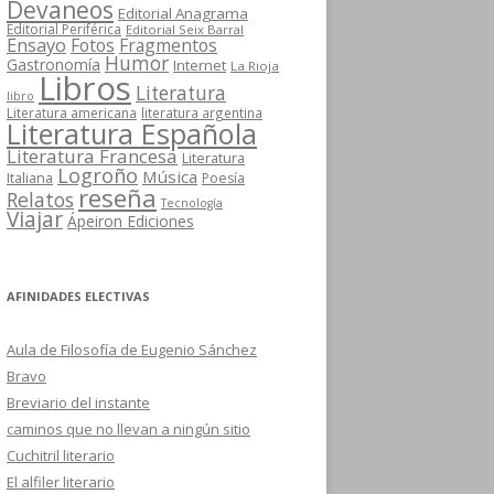
Devaneos
Editorial Anagrama
Editorial Periférica
Editorial Seix Barral
Ensayo
Fotos
Fragmentos
Humor
Gastronomía
Internet
La Rioja
Libros
Literatura
libro
Literatura americana
literatura argentina
Literatura Española
Literatura Francesa
Literatura
Logroño
Música
Italiana
Poesía
reseña
Relatos
Tecnología
Viajar
Ápeiron Ediciones
AFINIDADES ELECTIVAS
Aula de Filosofía de Eugenio Sánchez
Bravo
Breviario del instante
caminos que no llevan a ningún sitio
Cuchitril literario
El alfiler literario