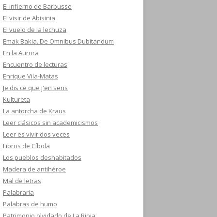
El infierno de Barbusse
El visir de Abisinia
El vuelo de la lechuza
Emak Bakia. De Omnibus Dubitandum
En la Aurora
Encuentro de lecturas
Enrique Vila-Matas
Je dis ce que j'en sens
Kultureta
La antorcha de Kraus
Leer clásicos sin academicismos
Leer es vivir dos veces
Libros de Cíbola
Los pueblos deshabitados
Madera de antihéroe
Mal de letras
Palabraria
Palabras de humo
Patrimonio olvidado de La Rioja