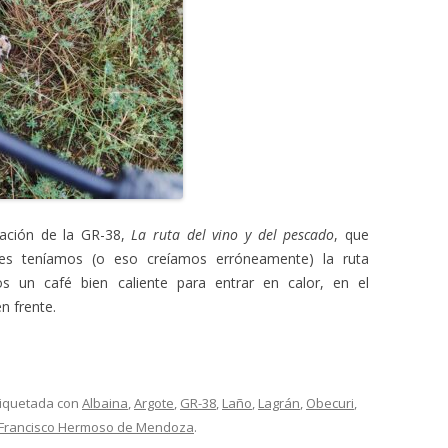
tación de la GR-38,
La ruta del vino y del pescado
, que
es teníamos (o eso creíamos erróneamente) la ruta
 un café bien caliente para entrar en calor, en el
n frente.
tiquetada con
Albaina
,
Argote
,
GR-38
,
Laño
,
Lagrán
,
Obecuri
,
Francisco Hermoso de Mendoza
.