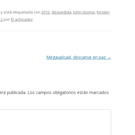
y está etiquetada con
2012
,
despedida
,
John Giorno
,
Kirsten
12
por
El achicador
.
Megaupload, descanse en paz
→
erá publicada.
Los campos obligatorios están marcados