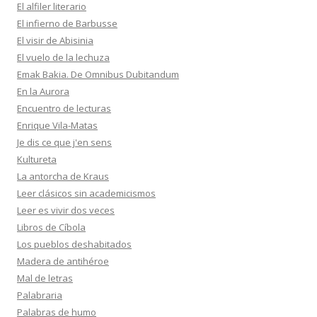
El alfiler literario
El infierno de Barbusse
El visir de Abisinia
El vuelo de la lechuza
Emak Bakia. De Omnibus Dubitandum
En la Aurora
Encuentro de lecturas
Enrique Vila-Matas
Je dis ce que j'en sens
Kultureta
La antorcha de Kraus
Leer clásicos sin academicismos
Leer es vivir dos veces
Libros de Cíbola
Los pueblos deshabitados
Madera de antihéroe
Mal de letras
Palabraria
Palabras de humo