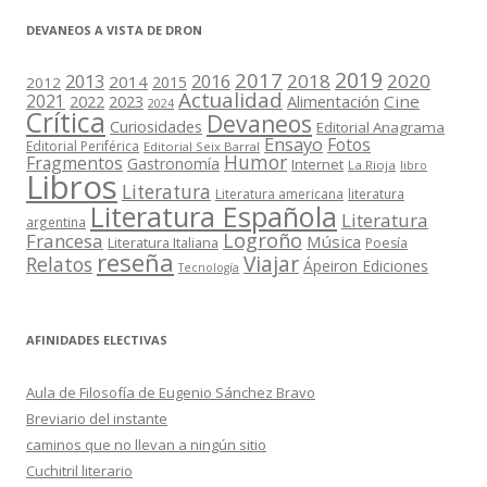
DEVANEOS A VISTA DE DRON
2019
2017
2018
2020
2013
2016
2014
2015
2012
Actualidad
2021
2022
2023
Cine
Alimentación
2024
Crítica
Devaneos
Curiosidades
Editorial Anagrama
Ensayo
Fotos
Editorial Periférica
Editorial Seix Barral
Humor
Fragmentos
Gastronomía
Internet
La Rioja
libro
Libros
Literatura
Literatura americana
literatura
Literatura Española
Literatura
argentina
Logroño
Francesa
Música
Literatura Italiana
Poesía
reseña
Viajar
Relatos
Ápeiron Ediciones
Tecnología
AFINIDADES ELECTIVAS
Aula de Filosofía de Eugenio Sánchez Bravo
Breviario del instante
caminos que no llevan a ningún sitio
Cuchitril literario