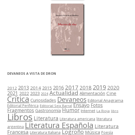
DEVANEOS A VISTA DE DRON
2019
2017
2018
2020
2013
2016
2014
2015
2012
Actualidad
2021
2022
2023
Cine
Alimentación
2024
Crítica
Devaneos
Curiosidades
Editorial Anagrama
Ensayo
Fotos
Editorial Periférica
Editorial Seix Barral
Humor
Fragmentos
Gastronomía
Internet
La Rioja
libro
Libros
Literatura
Literatura americana
literatura
Literatura Española
Literatura
argentina
Logroño
Francesa
Música
Literatura Italiana
Poesía