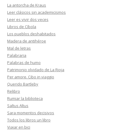
La antorcha de Kraus
Leer clásicos sin academicismos
Leer es vivir dos veces
Libros de Cíbola
Los pueblos deshabitados
Madera de antihéroe
Mal de letras
Palabraria
Palabras de humo
Patrimonio olvidado de La Rioja
Per amore. Cibo in viaggio
Querido Bartleby
Relibro
Rumiar la biblioteca
Saltus Altus
Sara momentos decisivos
Todos los libros un libro
Viajar en bici