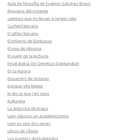
Aula de Filosofía de Eugenio Sánchez Bravo
Breviario del instante
caminos que no llevan a ningún sitio
Cuchitril literario
El alfiler literario
El infierno de Barbusse
El visir de Abisinia
El vuelo de la lechuza
Emak Bakia. De Omnibus Dubitandum
En la Aurora
Encuentro de lecturas
Enrique Vila-Matas
Je dis ce que j'en sens
Kultureta
La antorcha de Kraus
Leer clásicos sin academicismos
Leer es vivir dos veces
Libros de Cíbola
Los pueblos deshabitados