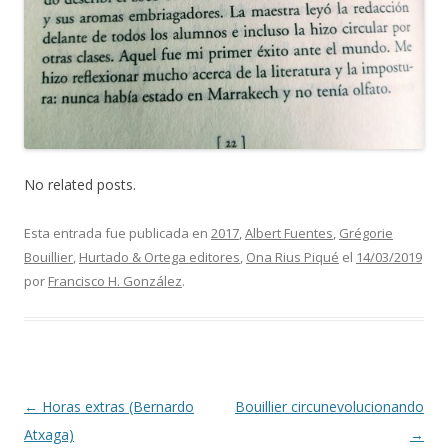
No related posts.
Esta entrada fue publicada en
2017
,
Albert Fuentes
,
Grégorie
Bouillier
,
Hurtado & Ortega editores
,
Ona Rius Piqué
el
14/03/2019
por
Francisco H. González
.
Navegación de entradas
←
Horas extras (Bernardo
Bouillier circunevolucionando
Atxaga)
→