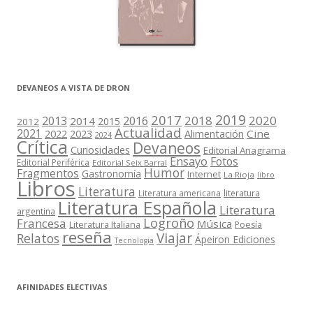
DEVANEOS A VISTA DE DRON
2019
2017
2018
2020
2013
2016
2014
2015
2012
Actualidad
2021
2022
2023
Cine
Alimentación
2024
Crítica
Devaneos
Curiosidades
Editorial Anagrama
Ensayo
Fotos
Editorial Periférica
Editorial Seix Barral
Humor
Fragmentos
Gastronomía
Internet
La Rioja
libro
Libros
Literatura
Literatura americana
literatura
Literatura Española
Literatura
argentina
Logroño
Francesa
Música
Literatura Italiana
Poesía
reseña
Viajar
Relatos
Ápeiron Ediciones
Tecnología
AFINIDADES ELECTIVAS