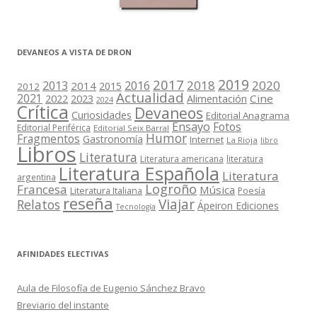
DEVANEOS A VISTA DE DRON
2019
2017
2018
2020
2013
2016
2014
2015
2012
Actualidad
2021
2022
2023
Cine
Alimentación
2024
Crítica
Devaneos
Curiosidades
Editorial Anagrama
Ensayo
Fotos
Editorial Periférica
Editorial Seix Barral
Humor
Fragmentos
Gastronomía
Internet
La Rioja
libro
Libros
Literatura
Literatura americana
literatura
Literatura Española
Literatura
argentina
Logroño
Francesa
Música
Literatura Italiana
Poesía
reseña
Viajar
Relatos
Ápeiron Ediciones
Tecnología
AFINIDADES ELECTIVAS
Aula de Filosofía de Eugenio Sánchez Bravo
Breviario del instante