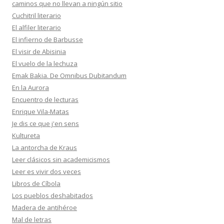
caminos que no llevan a ningún sitio
Cuchitril literario
El alfiler literario
El infierno de Barbusse
El visir de Abisinia
El vuelo de la lechuza
Emak Bakia. De Omnibus Dubitandum
En la Aurora
Encuentro de lecturas
Enrique Vila-Matas
Je dis ce que j'en sens
Kultureta
La antorcha de Kraus
Leer clásicos sin academicismos
Leer es vivir dos veces
Libros de Cíbola
Los pueblos deshabitados
Madera de antihéroe
Mal de letras