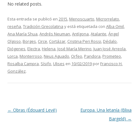
No related posts.
Esta entrada se publicó en
2015
,
Menoscuarto
,
Microrrelato
,
reseña
,
Tradición Grecolatina
y está etiquetada con
Alba Omil
,
Ana María Shua
,
Andrés Neuman
,
Antígona
,
Atalante
,
Ángel
Olgoso
,
Borges
,
Circe
,
Cortázar
,
Cristina Peri Rossi
,
Dédalo
,
Diógenes
,
Electra
,
Helena
,
José María Merino
,
Juan José Arreola
,
Lorca
,
Monterroso
,
Neus Aguado
,
Orfeo
,
Pandora
,
Prometeo
,
Rosalba Campra
,
Sísifo
,
Ulises
en
10/02/2019
por
Francisco H.
González
.
Navegación de entradas
←
Obras (Édouard Levé)
Europa. Una letanía (Blixa
Bargeld)
→