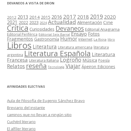
DEVANEOS A VISTA DE DRON
2019
2017
2018
2020
2013
2016
2014
2015
2012
Actualidad
2021
2022
2023
Cine
Alimentación
2024
Crítica
Devaneos
Curiosidades
Editorial Anagrama
Ensayo
Fotos
Editorial Periférica
Editorial Seix Barral
Humor
Fragmentos
Gastronomía
Internet
La Rioja
libro
Libros
Literatura
Literatura americana
literatura
Literatura Española
Literatura
argentina
Logroño
Francesa
Música
Literatura Italiana
Poesía
reseña
Viajar
Relatos
Ápeiron Ediciones
Tecnología
AFINIDADES ELECTIVAS
Aula de Filosofía de Eugenio Sánchez Bravo
Breviario del instante
caminos que no llevan a ningún sitio
Cuchitril literario
El alfiler literario