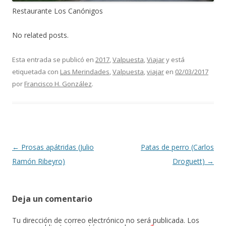
Restaurante Los Canónigos
No related posts.
Esta entrada se publicó en
2017
,
Valpuesta
,
Viajar
y está
etiquetada con
Las Merindades
,
Valpuesta
,
viajar
en
02/03/2017
por
Francisco H. González
.
Navegación de entradas
←
Prosas apátridas (Julio
Patas de perro (Carlos
Ramón Ribeyro)
Droguett)
→
Deja un comentario
Tu dirección de correo electrónico no será publicada.
Los