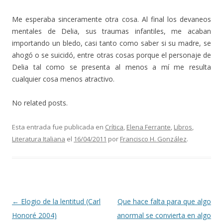
Me esperaba sinceramente otra cosa. Al final los devaneos
mentales de Delia, sus traumas infantiles, me acaban
importando un bledo, casi tanto como saber si su madre, se
ahogó o se suicidó, entre otras cosas porque el personaje de
Delia tal como se presenta al menos a mí me resulta
cualquier cosa menos atractivo.
No related posts.
Esta entrada fue publicada en
Crítica
,
Elena Ferrante
,
Libros
,
Literatura Italiana
el
16/04/2011
por
Francisco H. González
.
Navegación de entradas
←
Elogio de la lentitud (Carl
Que hace falta para que algo
Honoré 2004)
anormal se convierta en algo