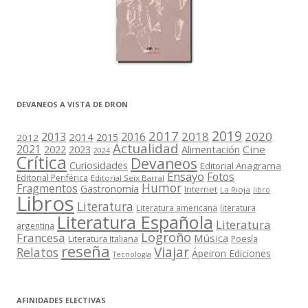
DEVANEOS A VISTA DE DRON
2019
2017
2018
2020
2013
2016
2014
2015
2012
Actualidad
2021
2022
2023
Cine
Alimentación
2024
Crítica
Devaneos
Curiosidades
Editorial Anagrama
Ensayo
Fotos
Editorial Periférica
Editorial Seix Barral
Humor
Fragmentos
Gastronomía
Internet
La Rioja
libro
Libros
Literatura
Literatura americana
literatura
Literatura Española
Literatura
argentina
Logroño
Francesa
Música
Literatura Italiana
Poesía
reseña
Viajar
Relatos
Ápeiron Ediciones
Tecnología
AFINIDADES ELECTIVAS