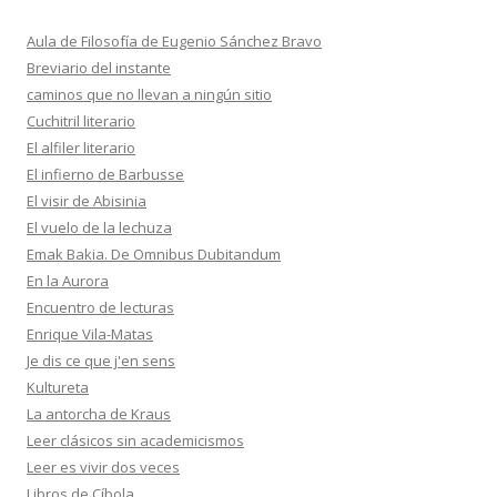
Aula de Filosofía de Eugenio Sánchez Bravo
Breviario del instante
caminos que no llevan a ningún sitio
Cuchitril literario
El alfiler literario
El infierno de Barbusse
El visir de Abisinia
El vuelo de la lechuza
Emak Bakia. De Omnibus Dubitandum
En la Aurora
Encuentro de lecturas
Enrique Vila-Matas
Je dis ce que j'en sens
Kultureta
La antorcha de Kraus
Leer clásicos sin academicismos
Leer es vivir dos veces
Libros de Cíbola