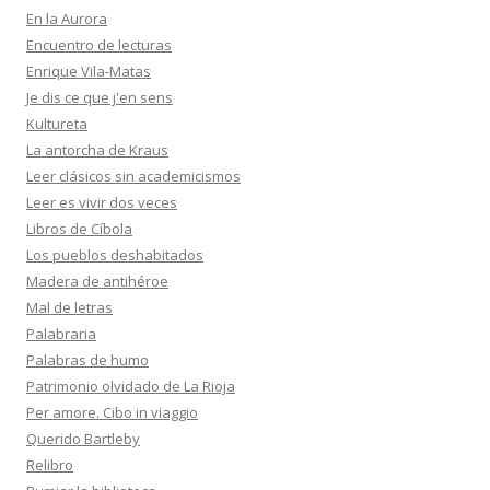
En la Aurora
Encuentro de lecturas
Enrique Vila-Matas
Je dis ce que j'en sens
Kultureta
La antorcha de Kraus
Leer clásicos sin academicismos
Leer es vivir dos veces
Libros de Cíbola
Los pueblos deshabitados
Madera de antihéroe
Mal de letras
Palabraria
Palabras de humo
Patrimonio olvidado de La Rioja
Per amore. Cibo in viaggio
Querido Bartleby
Relibro