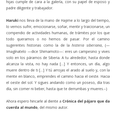
hijas cumple de cara a la galería, con su papel de esposo y
padre diligente y trabajador.
Haruki
nos lleva de la mano de Hajime a lo largo del tiempo,
lo vemos sufrir, emocionarse, soñar, mentir y traicionarse, un
compendio de actividades humanas, de trámites por los que
todo queramos o no hemos de pasar. Por el camino
sugerentes historias como la de la
histeria siberiana
, (—
Imagínatelo —dice Shimamoto—: eres un campesino y vives
solo en los páramos de Siberia. A tu alrededor, hasta donde
alcanza la vista, no hay nada […] Y entonces, un día, algo
muere dentro de ti […] Y tú arrojas el arado al suelo y, con la
mente en blanco, emprendes el camino hacia el oeste. Hacia
el oeste del sol. Y sigues andando como un poseso, día tras
día, sin comer ni beber, hasta que te derrumbas y mueres.–)
Ahora espero hincarle al diente a
Crónica del pájaro que da
cuerda al mundo
, del mismo autor.