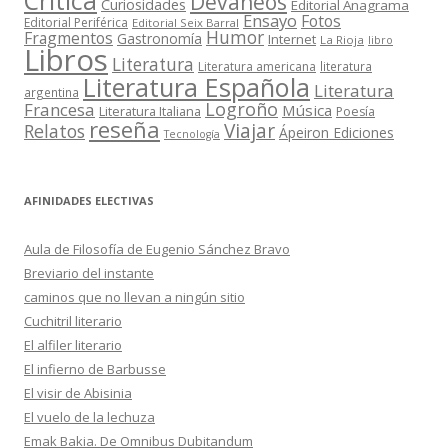
Crítica
Devaneos
Curiosidades
Editorial Anagrama
Ensayo
Fotos
Editorial Periférica
Editorial Seix Barral
Humor
Fragmentos
Gastronomía
Internet
La Rioja
libro
Libros
Literatura
Literatura americana
literatura
Literatura Española
Literatura
argentina
Logroño
Francesa
Música
Literatura Italiana
Poesía
reseña
Viajar
Relatos
Ápeiron Ediciones
Tecnología
AFINIDADES ELECTIVAS
Aula de Filosofía de Eugenio Sánchez Bravo
Breviario del instante
caminos que no llevan a ningún sitio
Cuchitril literario
El alfiler literario
El infierno de Barbusse
El visir de Abisinia
El vuelo de la lechuza
Emak Bakia. De Omnibus Dubitandum