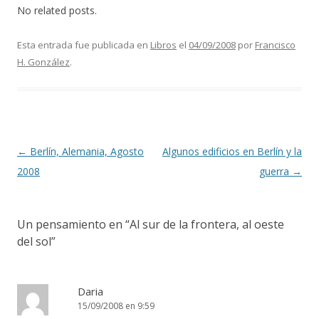
No related posts.
Esta entrada fue publicada en
Libros
el
04/09/2008
por
Francisco
H. González
.
Navegación de entradas
←
Berlín, Alemania, Agosto
Algunos edificios en Berlín y la
2008
guerra
→
Un pensamiento en “
Al sur de la frontera, al oeste
del sol
”
Daria
15/09/2008 en 9:59