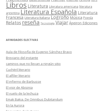
libro
Libros
Literatura
Literatura americana
literatura
Literatura Española
Literatura
argentina
Logroño
Francesa
Música
Literatura Italiana
Poesía
reseña
Viajar
Relatos
Ápeiron Ediciones
Tecnología
AFINIDADES ELECTIVAS
Aula de Filosofía de Eugenio Sánchez Bravo
Breviario del instante
caminos que no llevan a ningún sitio
Cuchitril literario
El alfiler literario
El infierno de Barbusse
El visir de Abisinia
El vuelo de la lechuza
Emak Bakia. De Omnibus Dubitandum
En la Aurora