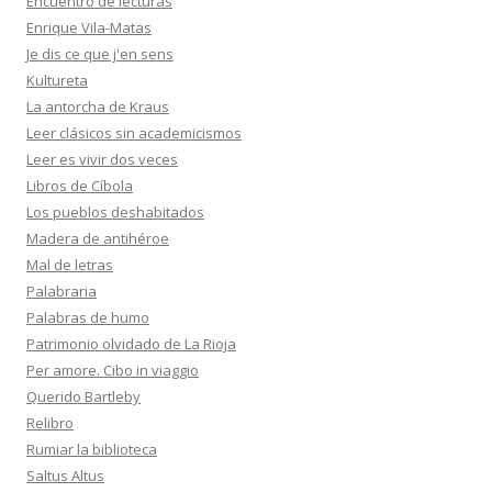
Encuentro de lecturas
Enrique Vila-Matas
Je dis ce que j'en sens
Kultureta
La antorcha de Kraus
Leer clásicos sin academicismos
Leer es vivir dos veces
Libros de Cíbola
Los pueblos deshabitados
Madera de antihéroe
Mal de letras
Palabraria
Palabras de humo
Patrimonio olvidado de La Rioja
Per amore. Cibo in viaggio
Querido Bartleby
Relibro
Rumiar la biblioteca
Saltus Altus