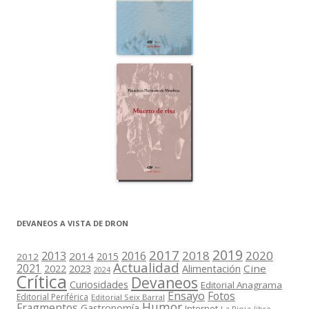
DEVANEOS A VISTA DE DRON
2019
2017
2018
2020
2013
2016
2014
2015
2012
Actualidad
2021
2022
2023
Cine
Alimentación
2024
Crítica
Devaneos
Curiosidades
Editorial Anagrama
Ensayo
Fotos
Editorial Periférica
Editorial Seix Barral
Humor
Fragmentos
Gastronomía
Internet
La Rioja