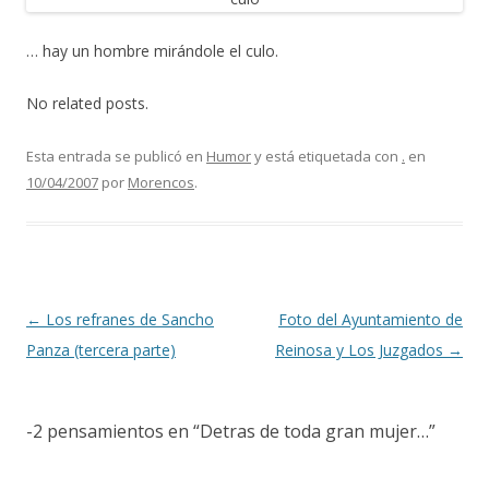
… hay un hombre mirándole el culo.
No related posts.
Esta entrada se publicó en
Humor
y está etiquetada con
.
en
10/04/2007
por
Morencos
.
Navegación de entradas
←
Los refranes de Sancho
Foto del Ayuntamiento de
Panza (tercera parte)
Reinosa y Los Juzgados
→
-2 pensamientos en “
Detras de toda gran mujer…
”