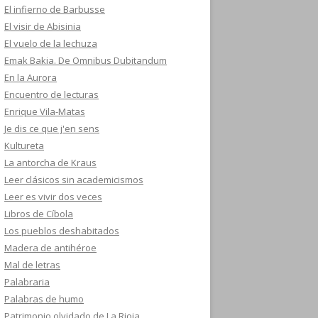
El infierno de Barbusse
El visir de Abisinia
El vuelo de la lechuza
Emak Bakia. De Omnibus Dubitandum
En la Aurora
Encuentro de lecturas
Enrique Vila-Matas
Je dis ce que j'en sens
Kultureta
La antorcha de Kraus
Leer clásicos sin academicismos
Leer es vivir dos veces
Libros de Cíbola
Los pueblos deshabitados
Madera de antihéroe
Mal de letras
Palabraria
Palabras de humo
Patrimonio olvidado de La Rioja