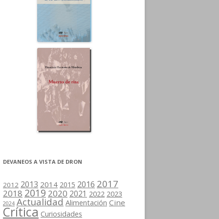
DEVANEOS A VISTA DE DRON
2017
2013
2016
2014
2015
2012
2019
2018
2020
2021
2022
2023
Actualidad
Cine
Alimentación
2024
Crítica
Curiosidades