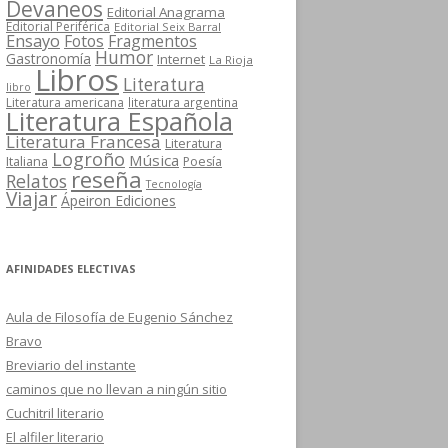
Devaneos
Editorial Anagrama
Editorial Periférica
Editorial Seix Barral
Ensayo
Fotos
Fragmentos
Humor
Gastronomía
Internet
La Rioja
Libros
Literatura
libro
Literatura americana
literatura argentina
Literatura Española
Literatura Francesa
Literatura
Logroño
Música
Italiana
Poesía
reseña
Relatos
Tecnología
Viajar
Ápeiron Ediciones
AFINIDADES ELECTIVAS
Aula de Filosofía de Eugenio Sánchez
Bravo
Breviario del instante
caminos que no llevan a ningún sitio
Cuchitril literario
El alfiler literario