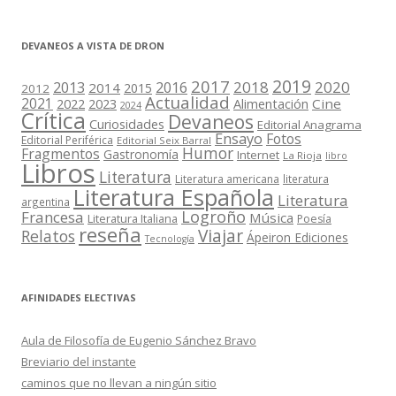
DEVANEOS A VISTA DE DRON
2019
2017
2018
2020
2013
2016
2014
2015
2012
Actualidad
2021
2022
2023
Cine
Alimentación
2024
Crítica
Devaneos
Curiosidades
Editorial Anagrama
Ensayo
Fotos
Editorial Periférica
Editorial Seix Barral
Humor
Fragmentos
Gastronomía
Internet
La Rioja
libro
Libros
Literatura
Literatura americana
literatura
Literatura Española
Literatura
argentina
Logroño
Francesa
Música
Literatura Italiana
Poesía
reseña
Viajar
Relatos
Ápeiron Ediciones
Tecnología
AFINIDADES ELECTIVAS
Aula de Filosofía de Eugenio Sánchez Bravo
Breviario del instante
caminos que no llevan a ningún sitio