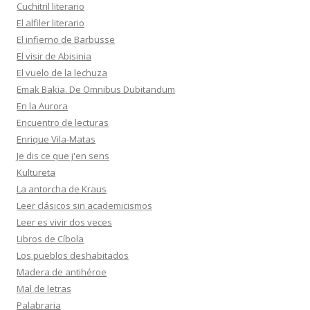
Cuchitril literario
El alfiler literario
El infierno de Barbusse
El visir de Abisinia
El vuelo de la lechuza
Emak Bakia. De Omnibus Dubitandum
En la Aurora
Encuentro de lecturas
Enrique Vila-Matas
Je dis ce que j'en sens
Kultureta
La antorcha de Kraus
Leer clásicos sin academicismos
Leer es vivir dos veces
Libros de Cíbola
Los pueblos deshabitados
Madera de antihéroe
Mal de letras
Palabraria