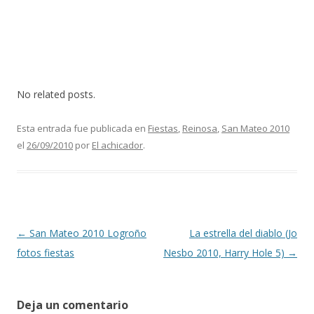
No related posts.
Esta entrada fue publicada en
Fiestas
,
Reinosa
,
San Mateo 2010
el
26/09/2010
por
El achicador
.
Navegación de entradas
←
San Mateo 2010 Logroño
La estrella del diablo (Jo
fotos fiestas
Nesbo 2010, Harry Hole 5)
→
Deja un comentario