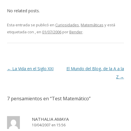
No related posts.
Esta entrada se publicó en
Curiosidades
,
Matemáticas
y está
etiquetada con
.
en
01/07/2006
por
Bender
.
Navegación de entradas
←
La Vida en el Siglo XXI
El Mundo del Blog, de la A a la
Z
→
7 pensamientos en “
Test Matemático
”
NATHALIA AMAYA
10/04/2007 en 15:56