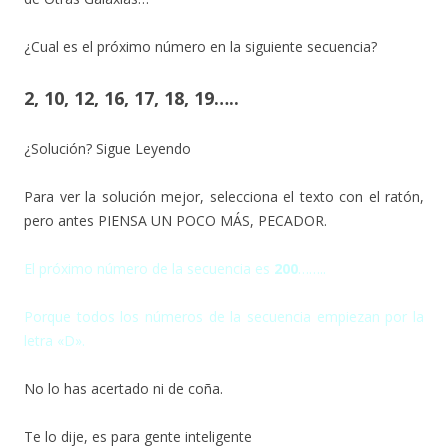
¿Cual es el próximo número en la siguiente secuencia?
2, 10, 12, 16, 17, 18, 19…..
¿Solución? Sigue Leyendo
Para ver la solución mejor, selecciona el texto con el ratón,
pero antes PIENSA UN POCO MÁS, PECADOR.
El próximo número de la secuencia es
200
……..
Porque todos los números de la secuencia empiezan por la
letra «D».
No lo has acertado ni de coña.
Te lo dije, es para gente inteligente