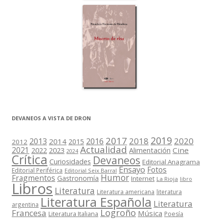
DEVANEOS A VISTA DE DRON
2019
2017
2018
2020
2013
2016
2014
2015
2012
Actualidad
2021
2022
2023
Cine
Alimentación
2024
Crítica
Devaneos
Curiosidades
Editorial Anagrama
Ensayo
Fotos
Editorial Periférica
Editorial Seix Barral
Humor
Fragmentos
Gastronomía
Internet
La Rioja
libro
Libros
Literatura
Literatura americana
literatura
Literatura Española
Literatura
argentina
Logroño
Francesa
Música
Literatura Italiana
Poesía