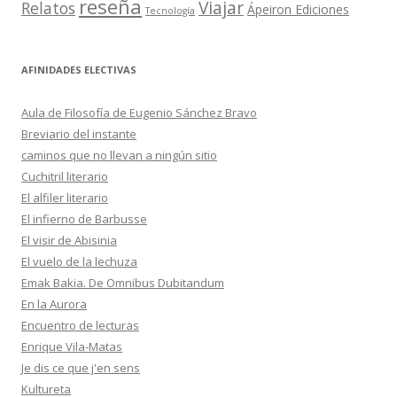
reseña
Viajar
Relatos
Ápeiron Ediciones
Tecnología
AFINIDADES ELECTIVAS
Aula de Filosofía de Eugenio Sánchez Bravo
Breviario del instante
caminos que no llevan a ningún sitio
Cuchitril literario
El alfiler literario
El infierno de Barbusse
El visir de Abisinia
El vuelo de la lechuza
Emak Bakia. De Omnibus Dubitandum
En la Aurora
Encuentro de lecturas
Enrique Vila-Matas
Je dis ce que j'en sens
Kultureta