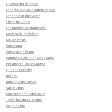
La antorcha de Kraus
Leer clásicos sin academicismos
Leer es vivir dos veces
Libros de Cíbola
Los pueblos deshabitados
Madera de antihéroe
Mal de letras
Palabraria
Palabras de humo
Patrimonio olvidado de La Rioja
Per amore. Cibo in viaggio
Querido Bartleby
Relibro
Rumiar la biblioteca
Saltus Altus
Sara momentos decisivos
Todos los libros un libro
Viajar en bici