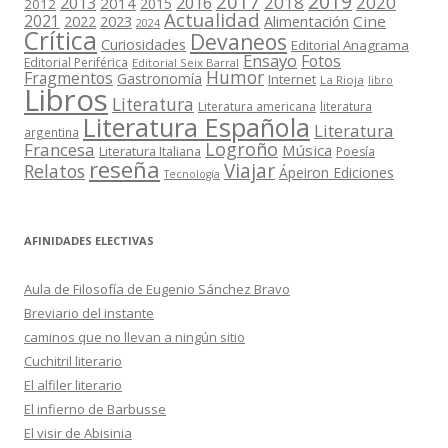
2019
2017
2018
2020
2013
2016
2014
2015
2012
Actualidad
2021
2022
2023
Cine
Alimentación
2024
Crítica
Devaneos
Curiosidades
Editorial Anagrama
Ensayo
Fotos
Editorial Periférica
Editorial Seix Barral
Humor
Fragmentos
Gastronomía
Internet
La Rioja
libro
Libros
Literatura
Literatura americana
literatura
Literatura Española
Literatura
argentina
Logroño
Francesa
Música
Literatura Italiana
Poesía
reseña
Viajar
Relatos
Ápeiron Ediciones
Tecnología
AFINIDADES ELECTIVAS
Aula de Filosofía de Eugenio Sánchez Bravo
Breviario del instante
caminos que no llevan a ningún sitio
Cuchitril literario
El alfiler literario
El infierno de Barbusse
El visir de Abisinia