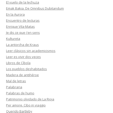
El vuelo de la lechuza
Emak Bakia. De Omnibus Dubitandum
En la Aurora
Encuentro de lecturas
Enrique Vila-Matas
Je dis ce que j'en sens
Kultureta
La antorcha de Kraus
Leer clásicos sin academicismos
Leer es vivir dos veces
Libros de Cíbola
Los pueblos deshabitados
Madera de antihéroe
Mal de letras
Palabraria
Palabras de humo
Patrimonio olvidado de La Rioja
Per amore. Cibo in viaggio
Querido Bartleby