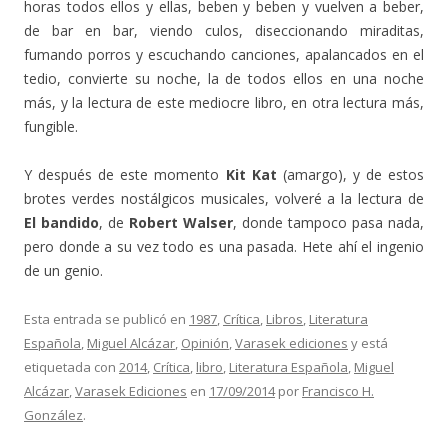
horas todos ellos y ellas, beben y beben y vuelven a beber,
de bar en bar, viendo culos, diseccionando miraditas,
fumando porros y escuchando canciones, apalancados en el
tedio, convierte su noche, la de todos ellos en una noche
más, y la lectura de este mediocre libro, en otra lectura más,
fungible.
Y después de este momento
Kit Kat
(amargo), y de estos
brotes verdes nostálgicos musicales, volveré a la lectura de
El bandido
, de
Robert Walser
, donde tampoco pasa nada,
pero donde a su vez todo es una pasada. Hete ahí el ingenio
de un genio.
Esta entrada se publicó en
1987
,
Crítica
,
Libros
,
Literatura
Española
,
Miguel Alcázar
,
Opinión
,
Varasek ediciones
y está
etiquetada con
2014
,
Crítica
,
libro
,
Literatura Española
,
Miguel
Alcázar
,
Varasek Ediciones
en
17/09/2014
por
Francisco H.
González
.