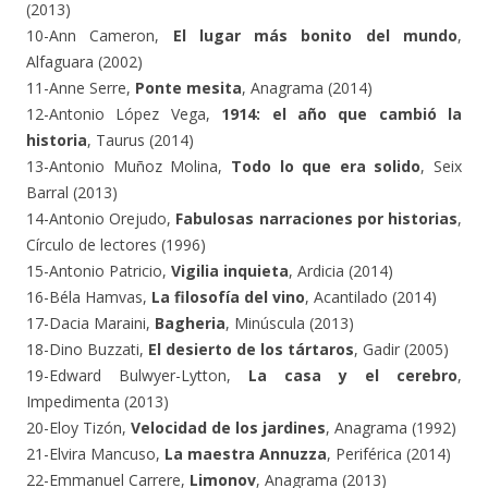
(2013)
10-Ann Cameron,
El lugar más bonito del mundo
,
Alfaguara (2002)
11-Anne Serre,
Ponte mesita
, Anagrama (2014)
12-Antonio López Vega,
1914: el año que cambió la
historia
, Taurus (2014)
13-Antonio Muñoz Molina,
Todo lo que era solido
, Seix
Barral (2013)
14-Antonio Orejudo,
Fabulosas narraciones por historias
,
Círculo de lectores (1996)
15-Antonio Patricio,
Vigilia inquieta
, Ardicia (2014)
16-Béla Hamvas,
La filosofía del vino
, Acantilado (2014)
17-Dacia Maraini,
Bagheria
, Minúscula (2013)
18-Dino Buzzati,
El desierto de los tártaros
, Gadir (2005)
19-Edward Bulwyer-Lytton,
La casa y el cerebro
,
Impedimenta (2013)
20-Eloy Tizón,
Velocidad de los jardines
, Anagrama (1992)
21-Elvira Mancuso,
La maestra Annuzza
, Periférica (2014)
22-Emmanuel Carrere,
Limonov
, Anagrama (2013)