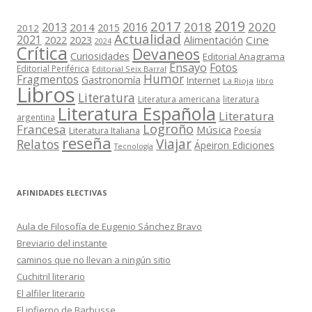
2019
2017
2018
2020
2013
2016
2014
2015
2012
Actualidad
2021
2022
2023
Cine
Alimentación
2024
Crítica
Devaneos
Curiosidades
Editorial Anagrama
Ensayo
Fotos
Editorial Periférica
Editorial Seix Barral
Humor
Fragmentos
Gastronomía
Internet
La Rioja
libro
Libros
Literatura
Literatura americana
literatura
Literatura Española
Literatura
argentina
Logroño
Francesa
Música
Literatura Italiana
Poesía
reseña
Viajar
Relatos
Ápeiron Ediciones
Tecnología
AFINIDADES ELECTIVAS
Aula de Filosofía de Eugenio Sánchez Bravo
Breviario del instante
caminos que no llevan a ningún sitio
Cuchitril literario
El alfiler literario
El infierno de Barbusse