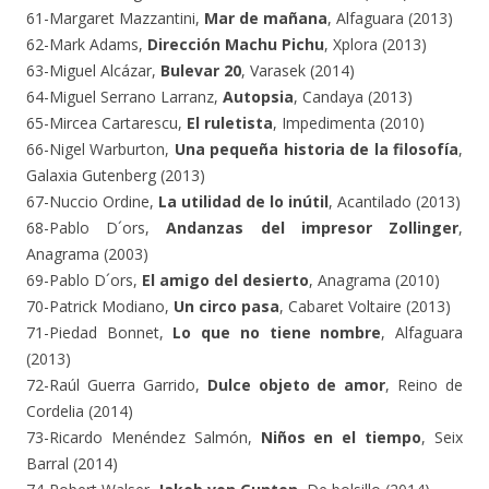
61-Margaret Mazzantini,
Mar de mañana
, Alfaguara (2013)
62-Mark Adams,
Dirección Machu Pichu
, Xplora (2013)
63-Miguel Alcázar,
Bulevar 20
, Varasek (2014)
64-Miguel Serrano Larranz,
Autopsia
, Candaya (2013)
65-Mircea Cartarescu,
El ruletista
, Impedimenta (2010)
66-Nigel Warburton,
Una pequeña historia de la filosofía
,
Galaxia Gutenberg (2013)
67-Nuccio Ordine,
La utilidad de lo inútil
, Acantilado (2013)
68-Pablo D´ors,
Andanzas del impresor Zollinger
,
Anagrama (2003)
69-Pablo D´ors,
El amigo del desierto
, Anagrama (2010)
70-Patrick Modiano,
Un circo pasa
, Cabaret Voltaire (2013)
71-Piedad Bonnet,
Lo que no tiene nombre
, Alfaguara
(2013)
72-Raúl Guerra Garrido,
Dulce objeto de amor
, Reino de
Cordelia (2014)
73-Ricardo Menéndez Salmón,
Niños en el tiempo
, Seix
Barral (2014)