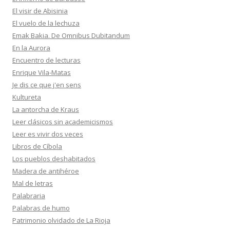
El visir de Abisinia
El vuelo de la lechuza
Emak Bakia. De Omnibus Dubitandum
En la Aurora
Encuentro de lecturas
Enrique Vila-Matas
Je dis ce que j'en sens
Kultureta
La antorcha de Kraus
Leer clásicos sin academicismos
Leer es vivir dos veces
Libros de Cíbola
Los pueblos deshabitados
Madera de antihéroe
Mal de letras
Palabraria
Palabras de humo
Patrimonio olvidado de La Rioja