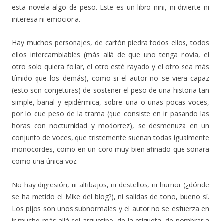
esta novela algo de peso. Este es un libro nini, ni divierte ni
interesa ni emociona.
Hay muchos personajes, de cartón piedra todos ellos, todos
ellos intercambiables (más allá de que uno tenga novia, el
otro solo quiera follar, el otro esté rayado y el otro sea más
tímido que los demás), como si el autor no se viera capaz
(esto son conjeturas) de sostener el peso de una historia tan
simple, banal y epidérmica, sobre una o unas pocas voces,
por lo que peso de la trama (que consiste en ir pasando las
horas con nocturnidad y modorrez), se desmenuza en un
conjunto de voces, que tristemente suenan todas igualmente
monocordes, como en un coro muy bien afinado que sonara
como una única voz.
No hay digresión, ni altibajos, ni destellos, ni humor (¿dónde
se ha metido el Mike del blog?), ni salidas de tono, bueno sí.
Los pijos son unos subnormales y el autor no se esfuerza en
ir mucho más allá del arquetipo, de la etiqueta, de nombrar a