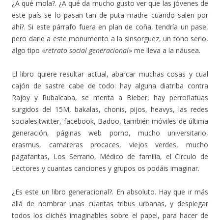
¿A qué mola?. ¿A qué da mucho gusto ver que las jóvenes de
este país se lo pasan tan de puta madre cuando salen por
ahí?. Si este párrafo fuera en plan de coña, tendría un pase,
pero darle a este monumento a la sinsorguez, un tono serio,
algo tipo «
retrato social generacional
» me lleva a la náusea.
El libro quiere resultar actual, abarcar muchas cosas y cual
cajón de sastre cabe de todo: hay alguna diatriba contra
Rajoy y Rubalcaba, se menta a Bieber, hay perroflatuas
surgidos del 15M, bakalas, chonis, pijos, heavys, las redes
sociales:twitter, facebook, Badoo, también móviles de última
generación, páginas web porno, mucho universitario,
erasmus, camareras procaces, viejos verdes, mucho
pagafantas, Los Serrano, Médico de familia, el Círculo de
Lectores y cuantas canciones y grupos os podáis imaginar.
¿Es este un libro generacional?. En absoluto. Hay que ir más
allá de nombrar unas cuantas tribus urbanas, y desplegar
todos los clichés imaginables sobre el papel, para hacer de