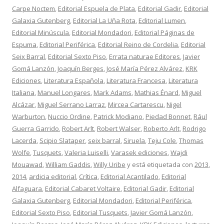
Carpe Noctem
,
Editorial Espuela de Plata
,
Editorial Gadir
,
Editorial
Galaxia Gutenberg
,
Editorial La Uña Rota
,
Editorial Lumen
,
Editorial Minúscula
,
Editorial Mondadori
,
Editorial Páginas de
Espuma
,
Editorial Periférica
,
Editorial Reino de Cordelia
,
Editorial
Seix Barral
,
Editorial Sexto Piso
,
Errata naturae Editores
,
Javier
Gomá Lanzón
,
Joaquín Berges
,
José María Pérez Alvárez
,
KRK
Ediciones
,
Literatura Española
,
Literatura Francesa
,
Literatura
Italiana
,
Manuel Longares
,
Mark Adams
,
Mathias Énard
,
Miguel
Alcázar
,
Miguel Serrano Larraz
,
Mircea Cartarescu
,
Nigel
Warburton
,
Nuccio Ordine
,
Patrick Modiano
,
Piedad Bonnet
,
Rául
Guerra Garrido
,
Robert Arlt
,
Robert Walser
,
Roberto Arlt
,
Rodrigo
Lacerda
,
Scipio Slataper
,
seix barral
,
Siruela
,
Teju Cole
,
Thomas
Wolfe
,
Tusquets
,
Valeria Luiselli
,
Varasek ediciones
,
Wajdi
Mouawad
,
William Gaddis
,
Willy Uribe
y está etiquetada con
2013
,
2014
,
ardicia editorial
,
Crítica
,
Editorial Acantilado
,
Editorial
Alfaguara
,
Editorial Cabaret Voltaire
,
Editorial Gadir
,
Editorial
Galaxia Gutenberg
,
Editorial Mondadori
,
Editorial Periférica
,
Editorial Sexto Piso
,
Editorial Tusquets
,
Javier Gomá Lanzón
,