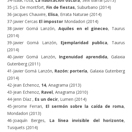
34-Isaac rosa,
La habitación oscura
, Seix Barral (2013)
35-J.S. De montfort,
Fin de fiestas
, Suburbano (2014)
36-Jacques Chauvire,
Elisa
, Errata Naturae (2014)
37-Javier Cercas
El impostor
Mondadori (2014)
38-Javier Gomá Lanzón,
Aquiles en el gineceo
, Taurus
(2014)
39-Javier Gomá Lanzón,
Ejemplaridad publica
, Taurus
(2014)
40-Javier Gomá Lanzón,
Ingenuidad aprendida
, Galaxia
Gutenberg (2011)
41-Javier Gomá Lanzón,
Razón: portería
, Galaxia Gutenberg
(2014)
42-Jean Echenoz,
14
, Anagrama (2013)
43-Jean Echenoz,
Ravel
, Anagrama (2010)
44-Jenn Díaz ,
Es un decir
, Lumen (2014)
45-Jerome Ferrari,
El sermón sobre la caída de roma
,
Mondadori (2013)
46-Joaquín Berges,
La línea invisible del horizonte
,
Tusquets (2014)