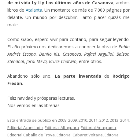
de mi vida I y II y Los últimos años de Casanova
, ambos
libros de
Atalanta
. Un montante de más de 7.000 páginas por
delante. Un mundo por descubrir. Tanto placer quizás me
mate.
Como Gabo, espero vivir para contarlo, para seguir leyendo.
El año próximo nos dedicaremos a conocer la obra de
Pablo
Andrés Escapa, Danilo Kis, Casanova, Rafael Argullol, Balzac,
Stendhal, Jordi Steva, Bruce Chatwin
, entre otros.
Abandono sólo uno.
La parte inventada
de
Rodrigo
Fresán
.
Feliz navidad y prósperas lecturas.
Nos vemos en las librerías.
Esta entrada se publicó en
2008
,
2009
,
2010
,
2011
,
2012
,
2013
,
2014
,
Editorial Acantilado
,
Editorial Alfaguara
,
Editorial Anagrama
,
Editorial Caballo de Troya
,
Editorial Cabaret Voltaire
,
Editorial