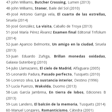
47-John Williams,
Butcher Crossing
, Lumen (2013)
48-John Williams,
Stoner
, Baile del Sol (2010)
49-José Antonio Garriga vela,
El cuarto de las estrellas,
Siruela (2014)
50-José González,
La visita
, Caballo de Troya (2013)
51-José María Pérez Álvarez
Examen final
Editorial Trifolium
(2014)
52-Juan Aparicio Belmonte,
Un amigo en la ciudad
, Siruela
(2013)
53-Juan Eduardo Zuñiga,
Brillan monedas oxidadas
,
Galaxia Gutenberg (2010)
54-Julio Llamazares,
El cielo de Madrid
, Alfaguara (2005)
55-Leonardo Padura,
Pasado perfecto
, Tusquets (2010)
56-Lorenzo silva,
La sustancia interior
, Destino (1996)
57-Lucía Puenzo,
Wakolda
, Duomo (2013)
58-Luis García Jambrina,
En tierra de lobos
, Ediciones B
(2013)
59-Luis Landero,
El balcón de la memoria
, Tusquets (2014)
60-Manuel Longares,
Romanticismo
, Cátedra (2001)