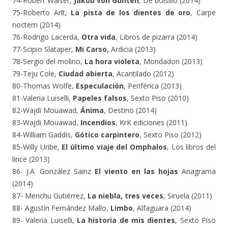
74-Robert Walser,
Jakob von Gunten
, De bolsillo (2014)
75-Roberto Arlt,
La pista de los dientes de oro
, Carpe
noctem (2014)
76-Rodrigo Lacerda,
Otra vida
, Libros de pizarra (2014)
77-Scipio Slataper,
Mi Carso,
Ardicia (2013)
78-Sergio del molino,
La hora violeta
, Mondadori (2013)
79-Teju Cole,
Ciudad abierta
, Acantilado (2012)
80-Thomas Wolfe,
Especulación
, Periférica (2013)
81-Valeria Luiselli,
Papeles falsos
, Sexto Piso (2010)
82-Wajdi Mouawad,
Ánima
, Destino (2014)
83-Wajdi Mouawad,
Incendios
, KrK ediciones (2011)
84-William Gaddis,
Gótico carpintero
, Sexto Piso (2012)
85-Willy Uribe,
El último viaje del Omphalos
, Los libros del
lince (2013)
86- J.A. González Sainz
El viento en las hojas
Anagrama
(2014)
87- Menchu Gutiérrez,
La niebla, tres veces
, Siruela (2011)
88- Agustín Fernández Mallo,
Limbo
, Alfaguara (2014)
89- Valeria Luiselli,
La historia de mis dientes
, Sexto Piso