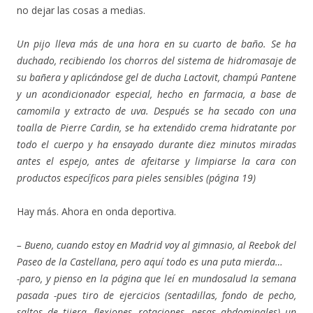
no dejar las cosas a medias.
Un pijo lleva más de una hora en su cuarto de baño. Se ha
duchado, recibiendo los chorros del sistema de hidromasaje de
su bañera y aplicándose gel de ducha
Lactovit
, champú
Pantene
y un acondicionador especial, hecho en farmacia, a base de
camomila y extracto de uva. Después se ha secado con una
toalla de Pierre Cardin, se ha extendido crema hidratante por
todo el cuerpo y ha ensayado durante diez minutos miradas
antes el espejo, antes de afeitarse y limpiarse la cara con
productos específicos para pieles sensibles (página 19)
Hay más. Ahora en onda deportiva.
– Bueno, cuando estoy en Madrid voy al gimnasio, al Reebok del
Paseo de la Castellana, pero aquí todo es una puta mierda…
-paro, y pienso en la página que leí en mundosalud la semana
pasada -pues tiro de ejercicios (sentadillas, fondo de pecho,
saltos de tijera, flexiones, rotaciones, pesas abdominales) un