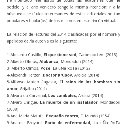
He intentado leer libros de todas las editoriales que he
podido, y el año venidero tengo la misma intención: ir a la
búsqueda de títulos interesantes de estas editoriales no tan
populares y hablar(os) de los mismos en este rincón virtual.
La relación de lecturas del 2014 clasificadas por el nombre y
apellidos del/la autor/a es la siguiente:
1-Abelardo Castillo,
El que tiene sed
, Carpe noctem (2013)
2-Alberto Olmos,
Alabanza
, Mondadori (2014)
3- Alberto Olmos,
Pose
, La uÑa RoTa (2012)
4-Alexandr Herzen,
Doctor Krupov
, Ardicia (2014)
5-Alfonso Mateo Sagasta,
El reino de los hombres sin
amor
, Grijalbo (2014)
6-Alvaro do Carvalhal,
Los caníbales
, Ardicia (2014)
7-Alvaro Enrigue,
La muerte de un instalador
, Mondadori
(2008)
8-Ana María Matute,
Pequeño teatro
, El Mundo (1954)
9-Anatole Broyard,
Ebrio de enfermedad
, La uÑa RoTa