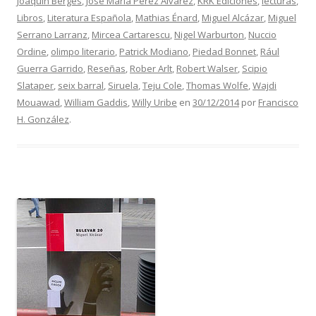
Joaquín Berges
,
José María Pérez Alvárez
,
KRK Ediciones
,
lecturas
,
Libros
,
Literatura Española
,
Mathias Énard
,
Miguel Alcázar
,
Miguel
Serrano Larranz
,
Mircea Cartarescu
,
Nigel Warburton
,
Nuccio
Ordine
,
olimpo literario
,
Patrick Modiano
,
Piedad Bonnet
,
Rául
Guerra Garrido
,
Reseñas
,
Rober Arlt
,
Robert Walser
,
Scipio
Slataper
,
seix barral
,
Siruela
,
Teju Cole
,
Thomas Wolfe
,
Wajdi
Mouawad
,
William Gaddis
,
Willy Uribe
en
30/12/2014
por
Francisco
H. González
.