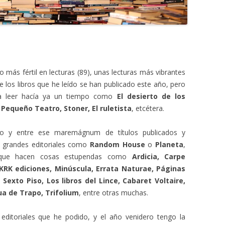
 más fértil en lecturas (89), unas lecturas más vibrantes
 los libros que he leído se han publicado este año, pero
ba leer hacía ya un tiempo como
El desierto de los
Pequeño Teatro, Stoner, El ruletista
, etcétera.
año y entre ese maremágnum de títulos publicados y
as grandes editoriales como
Random House
o
Planeta
,
as que hacen cosas estupendas como
Ardicia, Carpe
KRK ediciones, Minúscula, Errata Naturae, Páginas
exto Piso, Los libros del Lince, Cabaret Voltaire,
ua de Trapo, Trifolium
, entre otras muchas.
 editoriales que he podido, y el año venidero tengo la