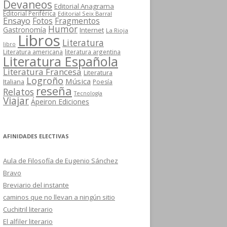
Devaneos
Editorial Anagrama
Editorial Periférica
Editorial Seix Barral
Ensayo
Fotos
Fragmentos
Humor
Gastronomía
Internet
La Rioja
Libros
Literatura
libro
Literatura americana
literatura argentina
Literatura Española
Literatura Francesa
Literatura
Logroño
Música
Italiana
Poesía
reseña
Relatos
Tecnología
Viajar
Ápeiron Ediciones
AFINIDADES ELECTIVAS
Aula de Filosofía de Eugenio Sánchez
Bravo
Breviario del instante
caminos que no llevan a ningún sitio
Cuchitril literario
El alfiler literario