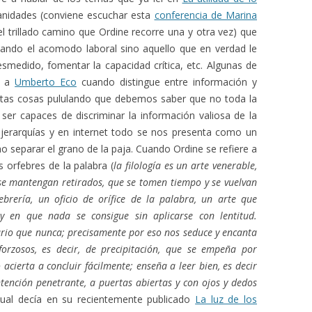
anidades (conviene escuchar esta
conferencia de Marina
el trillado camino que Ordine recorre una y otra vez) que
cando el acomodo laboral sino aquello que en verdad le
medido, fomentar la capacidad crítica, etc. Algunas de
o a
Umberto Eco
cuando distingue entre información y
ntas cosas pululando que debemos saber que no toda la
ser capaces de discriminar la información valiosa de la
i jerarquías y en internet todo se nos presenta como un
 separar el grano de la paja. Cuando Ordine se refiere a
 orfebres de la palabra (
la filología es un arte venerable,
 se mantengan retirados, que se tomen tiempo y se vuelvan
ebrería, un oficio de orífice de la palabra, un arte que
 y en que nada se consigue sin aplicarse con lentitud.
ario que nunca; precisamente por eso nos seduce y encanta
orzosos, es decir, de precipitación, que se empeña por
cierta a concluir fácilmente; enseña a leer bien, es decir
ntención penetrante, a puertas abiertas y con ojos y dedos
ual decía en su recientemente publicado
La luz de los