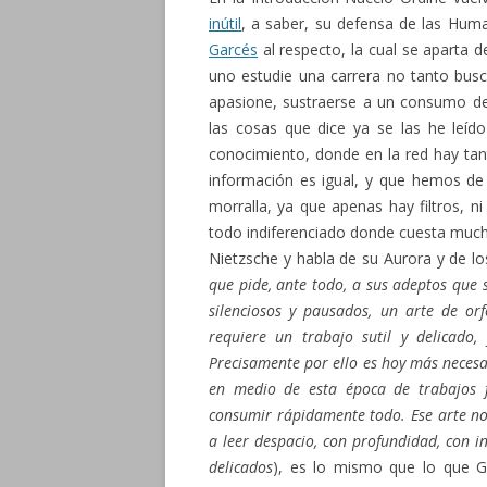
inútil
, a saber, su defensa de las Hum
Garcés
al respecto, la cual se aparta d
uno estudie una carrera no tanto bus
apasione, sustraerse a un consumo des
las cosas que dice ya se las he leíd
conocimiento, donde en la red hay ta
información es igual, y que hemos de 
morralla, ya que apenas hay filtros, n
todo indiferenciado donde cuesta mucho
Nietzsche y habla de su Aurora y de los
que pide, ante todo, a sus adeptos que
silenciosos y pausados, un arte de orf
requiere un trabajo sutil y delicado,
Precisamente por ello es hoy más neces
en medio de esta época de trabajos f
consumir rápidamente todo. Ese arte no a
a leer despacio, con profundidad, con i
delicados
), es lo mismo que lo que G