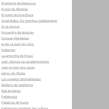
El infierno de Barbusse
El visir de Abisinia
El vuelo de la lechuza
Emak Bakia. De Omnibus Dubitandum
En la Aurora
Encuentro de lecturas
Enrique Vila-Matas
Je dis ce que j'en sens
Kultureta
La antorcha de Kraus
Leer clásicos sin academicismos
Leer es vivir dos veces
Libros de Cíbola
Los pueblos deshabitados
Madera de antihéroe
Mal de letras
Palabraria
Palabras de humo
Patrimonio olvidado de La Rioja