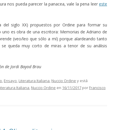
tura nos pueda parecer la panacea, vale la pena leer
este
a del siglo XX) propuestos por Ordine para formar su
olo uno es obra de una escritora: Memorias de Adriano de
prende (veo/leo que sólo a mí) porque alardeando tanto
 se queda muy corto de miras a tenor de su análisis
ón de Jordi Bayod Brau
do
,
Ensayo
,
Literatura Italiana
,
Nuccio Ordine
y está
iteratura Italiana
,
Nuccio Ordine
en
16/11/2017
por
Francisco