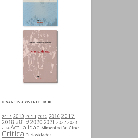
DEVANEOS A VISTA DE DRON
2017
2013
2016
2014
2015
2012
2019
2018
2020
2021
2022
2023
Actualidad
Cine
Alimentación
2024
Crítica
Curiosidades