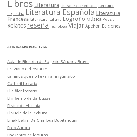
Libros
Literatura
Literatura americana
literatura
Literatura Española
Literatura
argentina
Logroño
Francesa
Música
Literatura Italiana
Poesía
reseña
Viajar
Relatos
Ápeiron Ediciones
Tecnología
AFINIDADES ELECTIVAS
Aula de Filosofía de Eugenio Sánchez Bravo
Breviario del instante
caminos que no llevan a ningún sitio
Cuchitril literario
El alfiler literario
El infierno de Barbusse
El visir de Abisinia
El vuelo de la lechuza
Emak Bakia. De Omnibus Dubitandum
En la Aurora
Encuentro de lecturas