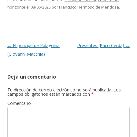
horizonte
el
08/06/2025
por
Francisco Hermoso de Mendoza
.
Navegación de entradas
←
El príncipe de Palagonia
Presentes (Paco Cerdà)
→
(Giovanni Macchia)
Deja un comentario
Tu dirección de correo electrónico no será publicada.
Los
campos obligatorios están marcados con
*
Comentario