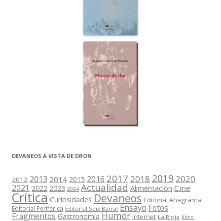
DEVANEOS A VISTA DE DRON
2019
2017
2018
2020
2013
2016
2014
2015
2012
Actualidad
2021
2022
2023
Cine
Alimentación
2024
Crítica
Devaneos
Curiosidades
Editorial Anagrama
Ensayo
Fotos
Editorial Periférica
Editorial Seix Barral
Humor
Fragmentos
Gastronomía
Internet
La Rioja
libro