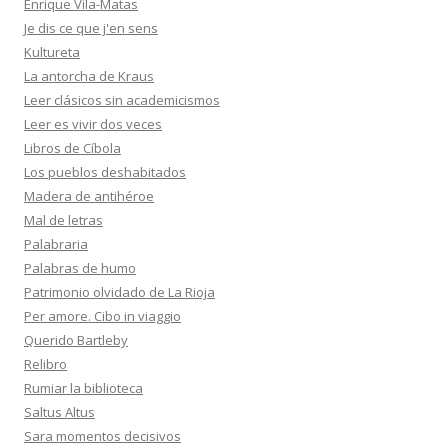
Enrique Vila-Matas
Je dis ce que j'en sens
Kultureta
La antorcha de Kraus
Leer clásicos sin academicismos
Leer es vivir dos veces
Libros de Cíbola
Los pueblos deshabitados
Madera de antihéroe
Mal de letras
Palabraria
Palabras de humo
Patrimonio olvidado de La Rioja
Per amore. Cibo in viaggio
Querido Bartleby
Relibro
Rumiar la biblioteca
Saltus Altus
Sara momentos decisivos