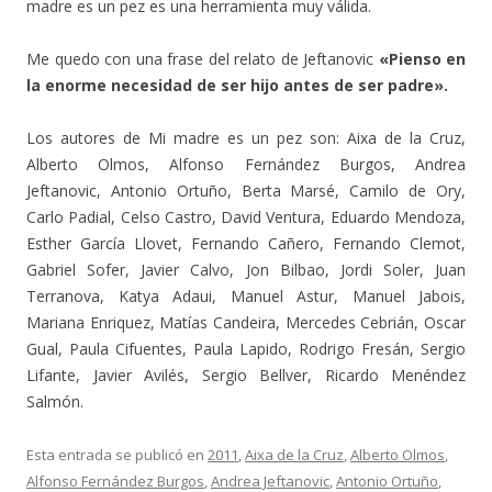
madre es un pez es una herramienta muy válida.
Me quedo con una frase del relato de Jeftanovic
«Pienso en
la enorme necesidad de ser hijo antes de ser padre».
Los autores de Mi madre es un pez son: Aixa de la Cruz,
Alberto Olmos, Alfonso Fernández Burgos, Andrea
Jeftanovic, Antonio Ortuño, Berta Marsé, Camilo de Ory,
Carlo Padial, Celso Castro, David Ventura, Eduardo Mendoza,
Esther García Llovet, Fernando Cañero, Fernando Clemot,
Gabriel Sofer, Javier Calvo, Jon Bilbao, Jordi Soler, Juan
Terranova, Katya Adaui, Manuel Astur, Manuel Jabois,
Mariana Enriquez, Matías Candeira, Mercedes Cebrián, Oscar
Gual, Paula Cifuentes, Paula Lapido, Rodrigo Fresán, Sergio
Lifante, Javier Avilés, Sergio Bellver, Ricardo Menéndez
Salmón.
Esta entrada se publicó en
2011
,
Aixa de la Cruz
,
Alberto Olmos
,
Alfonso Fernández Burgos
,
Andrea Jeftanovic
,
Antonio Ortuño
,