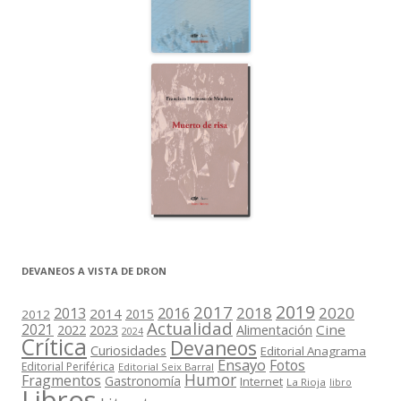
DEVANEOS A VISTA DE DRON
2019
2017
2018
2020
2013
2016
2014
2015
2012
Actualidad
2021
2022
2023
Cine
Alimentación
2024
Crítica
Devaneos
Curiosidades
Editorial Anagrama
Ensayo
Fotos
Editorial Periférica
Editorial Seix Barral
Humor
Fragmentos
Gastronomía
Internet
La Rioja
libro
Libros