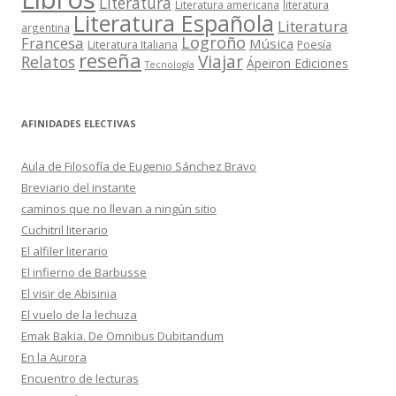
Literatura
Literatura americana
literatura
Literatura Española
Literatura
argentina
Logroño
Francesa
Música
Literatura Italiana
Poesía
reseña
Viajar
Relatos
Ápeiron Ediciones
Tecnología
AFINIDADES ELECTIVAS
Aula de Filosofía de Eugenio Sánchez Bravo
Breviario del instante
caminos que no llevan a ningún sitio
Cuchitril literario
El alfiler literario
El infierno de Barbusse
El visir de Abisinia
El vuelo de la lechuza
Emak Bakia. De Omnibus Dubitandum
En la Aurora
Encuentro de lecturas