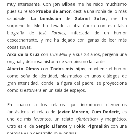
muy interesante. Con
Jon Bilbao
me he reído muchísimo
pues su relato
Prueba de amor
, destila una ironía de lo más
saludable.
La bendición
de
Gabriel Sofer
, me ha
sorprendido. Me ha llevado a otra época con esa falsa
biografía de
José Faroles
, infectada de un humor
descacharrante, y me ha dejado con ganas de leer más
cosas suyas.
Aixa de la Cruz
con
True Milk
y a sus 23 años, pergeña una
original y deliciosa historia de vampirismo lactante.
Alberto Olmos
con
Todos mis hijos
, mantiene el humor
como seña de identidad, plasmados en unos diálogos de
gran intensidad, donde la figura del padre, se proyecciona
como si estuviera en un sala de espejos.
En cuanto a los relatos que introducen elementos
fantásticos, el relato de
Javier Moreno
,
Cum Dederit
, es
uno de mis favoritos, un relato «
fantástico
» y magnético.
Otro es el de
Sergio Lifante
y
Tokio Pigmalión
con una
premisa y un desarrollo muy original.