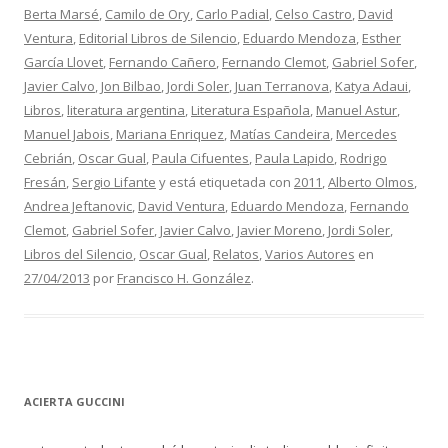
Berta Marsé
,
Camilo de Ory
,
Carlo Padial
,
Celso Castro
,
David
Ventura
,
Editorial Libros de Silencio
,
Eduardo Mendoza
,
Esther
García Llovet
,
Fernando Cañero
,
Fernando Clemot
,
Gabriel Sofer
,
Javier Calvo
,
Jon Bilbao
,
Jordi Soler
,
Juan Terranova
,
Katya Adaui
,
Libros
,
literatura argentina
,
Literatura Española
,
Manuel Astur
,
Manuel Jabois
,
Mariana Enriquez
,
Matías Candeira
,
Mercedes
Cebrián
,
Oscar Gual
,
Paula Cifuentes
,
Paula Lapido
,
Rodrigo
Fresán
,
Sergio Lifante
y está etiquetada con
2011
,
Alberto Olmos
,
Andrea Jeftanovic
,
David Ventura
,
Eduardo Mendoza
,
Fernando
Clemot
,
Gabriel Sofer
,
Javier Calvo
,
Javier Moreno
,
Jordi Soler
,
Libros del Silencio
,
Oscar Gual
,
Relatos
,
Varios Autores
en
27/04/2013
por
Francisco H. González
.
ACIERTA GUCCINI