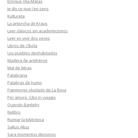
Enrique Vila-Matas
Je dis ce que j'en sens
Kultureta
La antorcha de Kraus
Leer clásicos sin academicismos
Leer es vivir dos veces
Libros de Cíbola
Los pueblos deshabitados
Madera de antihéroe
Mal de letras
Palabraria
Palabras de humo
Patrimonio olvidado de La Rioja
Per amore. Cibo in viaggio
Querido Bartleby
Relibro
Rumiar la biblioteca
Saltus Altus
Sara momentos decisivos