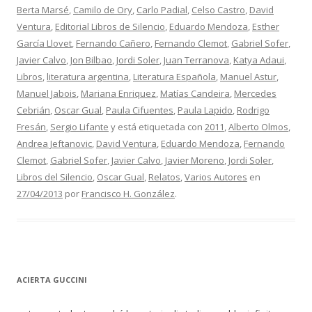
Berta Marsé
,
Camilo de Ory
,
Carlo Padial
,
Celso Castro
,
David
Ventura
,
Editorial Libros de Silencio
,
Eduardo Mendoza
,
Esther
García Llovet
,
Fernando Cañero
,
Fernando Clemot
,
Gabriel Sofer
,
Javier Calvo
,
Jon Bilbao
,
Jordi Soler
,
Juan Terranova
,
Katya Adaui
,
Libros
,
literatura argentina
,
Literatura Española
,
Manuel Astur
,
Manuel Jabois
,
Mariana Enriquez
,
Matías Candeira
,
Mercedes
Cebrián
,
Oscar Gual
,
Paula Cifuentes
,
Paula Lapido
,
Rodrigo
Fresán
,
Sergio Lifante
y está etiquetada con
2011
,
Alberto Olmos
,
Andrea Jeftanovic
,
David Ventura
,
Eduardo Mendoza
,
Fernando
Clemot
,
Gabriel Sofer
,
Javier Calvo
,
Javier Moreno
,
Jordi Soler
,
Libros del Silencio
,
Oscar Gual
,
Relatos
,
Varios Autores
en
27/04/2013
por
Francisco H. González
.
ACIERTA GUCCINI