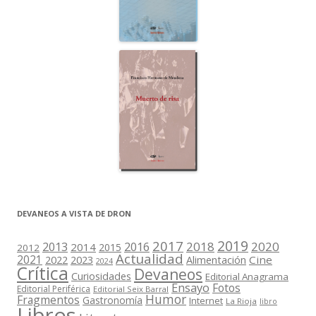
DEVANEOS A VISTA DE DRON
2019
2017
2018
2020
2013
2016
2014
2015
2012
Actualidad
2021
2022
2023
Cine
Alimentación
2024
Crítica
Devaneos
Curiosidades
Editorial Anagrama
Ensayo
Fotos
Editorial Periférica
Editorial Seix Barral
Humor
Fragmentos
Gastronomía
Internet
La Rioja
libro
Libros