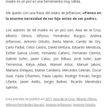
madre es un pez es una herramienta muy válida.
Me quedo con una frase del relato de Jeftanovic
«Pienso en
la enorme necesidad de ser hijo antes de ser padre».
Los autores de Mi madre es un pez son: Aixa de la Cruz,
Alberto Olmos, Alfonso Fernández Burgos, Andrea
Jeftanovic, Antonio Ortuño, Berta Marsé, Camilo de Ory,
Carlo Padial, Celso Castro, David Ventura, Eduardo Mendoza,
Esther García Llovet, Fernando Cañero, Fernando Clemot,
Gabriel Sofer, Javier Calvo, Jon Bilbao, Jordi Soler, Juan
Terranova, Katya Adaui, Manuel Astur, Manuel Jabois,
Mariana Enriquez, Matías Candeira, Mercedes Cebrián, Oscar
Gual, Paula Cifuentes, Paula Lapido, Rodrigo Fresán, Sergio
Lifante, Javier Avilés, Sergio Bellver, Ricardo Menéndez
Salmón.
Esta entrada se publicó en
2011
,
Aixa de la Cruz
,
Alberto Olmos
,
Alfonso Fernández Burgos
,
Andrea Jeftanovic
,
Antonio Ortuño
,