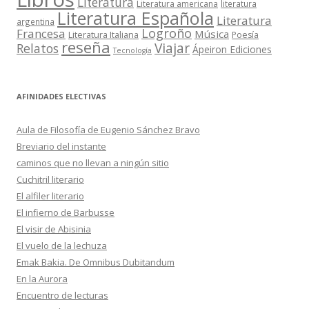
Literatura
Literatura americana
literatura
Literatura Española
Literatura
argentina
Logroño
Francesa
Música
Literatura Italiana
Poesía
reseña
Viajar
Relatos
Ápeiron Ediciones
Tecnología
AFINIDADES ELECTIVAS
Aula de Filosofía de Eugenio Sánchez Bravo
Breviario del instante
caminos que no llevan a ningún sitio
Cuchitril literario
El alfiler literario
El infierno de Barbusse
El visir de Abisinia
El vuelo de la lechuza
Emak Bakia. De Omnibus Dubitandum
En la Aurora
Encuentro de lecturas