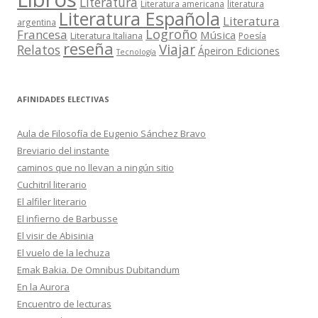
Literatura
Literatura americana
literatura
Literatura Española
Literatura
argentina
Logroño
Francesa
Música
Literatura Italiana
Poesía
reseña
Viajar
Relatos
Ápeiron Ediciones
Tecnología
AFINIDADES ELECTIVAS
Aula de Filosofía de Eugenio Sánchez Bravo
Breviario del instante
caminos que no llevan a ningún sitio
Cuchitril literario
El alfiler literario
El infierno de Barbusse
El visir de Abisinia
El vuelo de la lechuza
Emak Bakia. De Omnibus Dubitandum
En la Aurora
Encuentro de lecturas