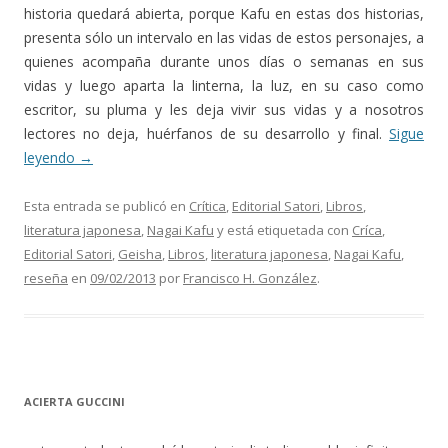
historia quedará abierta, porque Kafu en estas dos historias,
presenta sólo un intervalo en las vidas de estos personajes, a
quienes acompaña durante unos días o semanas en sus
vidas y luego aparta la linterna, la luz, en su caso como
escritor, su pluma y les deja vivir sus vidas y a nosotros
lectores no deja, huérfanos de su desarrollo y final.
Sigue
leyendo
→
Esta entrada se publicó en
Crítica
,
Editorial Satori
,
Libros
,
literatura japonesa
,
Nagai Kafu
y está etiquetada con
Críca
,
Editorial Satori
,
Geisha
,
Libros
,
literatura japonesa
,
Nagai Kafu
,
reseña
en
09/02/2013
por
Francisco H. González
.
ACIERTA GUCCINI