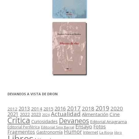
DEVANEOS A VISTA DE DRON
2019
2017
2018
2020
2013
2016
2014
2015
2012
Actualidad
2021
2022
2023
Cine
Alimentación
2024
Crítica
Devaneos
Curiosidades
Editorial Anagrama
Ensayo
Fotos
Editorial Periférica
Editorial Seix Barral
Humor
Fragmentos
Gastronomía
Internet
La Rioja
libro
Libros