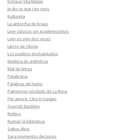
Enrique Vila-Matas
Je dis ce que j'en sens
Kultureta
La antorcha de Kraus
Leer clásicos sin academicismos
Leer es vivir dos veces
Libros de Cíbola
Los pueblos deshabitados
Madera de antihéroe
Mal de letras
Palabraria
Palabras de humo
Patrimonio olvidado de La Rioja
Per amore. Cibo in viaggio
Querido Bartleby
Relibro
Rumiar la biblioteca
Saltus Altus
Sara momentos decisivos