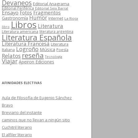
Devaneos
Editorial Anagrama
Editorial Periférica
Editorial Seix Barral
Ensayo
Fotos
Fragmentos
Humor
Gastronomía
Internet
La Rioja
Libros
Literatura
libro
Literatura americana
literatura argentina
Literatura Española
Literatura Francesa
Literatura
Logroño
Música
Italiana
Poesía
reseña
Relatos
Tecnología
Viajar
Ápeiron Ediciones
AFINIDADES ELECTIVAS
Aula de Filosofía de Eugenio Sánchez
Bravo
Breviario del instante
caminos que no llevan a ningún sitio
Cuchitril literario
El alfiler literario