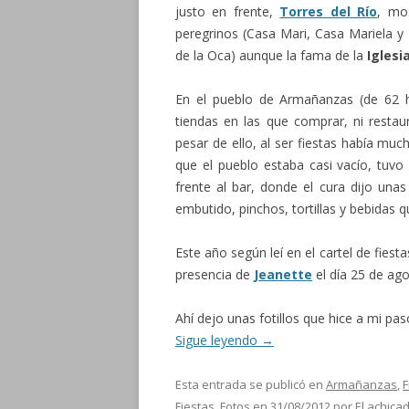
justo en frente,
Torres del Río
, mo
peregrinos (Casa Mari, Casa Mariela y 
de la Oca) aunque la fama de la
Iglesi
En el pueblo de Armañanzas (de 62 h
tiendas en las que comprar, ni resta
pesar de ello, al ser fiestas había mu
que el pueblo estaba casi vacío, tuvo 
frente al bar, donde el cura dijo un
embutido, pinchos, tortillas y bebidas 
Este año según leí en el cartel de fiest
presencia de
Jeanette
el día 25 de ago
Ahí dejo unas fotillos que hice a mi pa
Sigue leyendo
→
Esta entrada se publicó en
Armañanzas
,
F
Fiestas
,
Fotos
en
31/08/2012
por
El achica