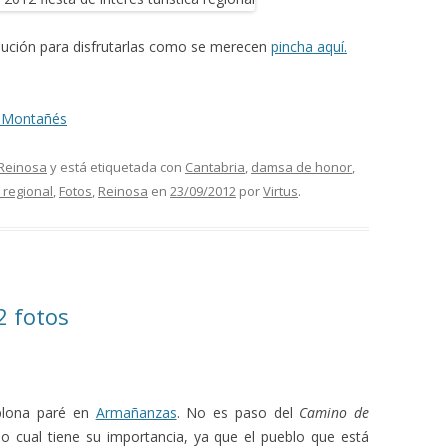
olución para disfrutarlas como se merecen
pincha aquí.
io Montañés
Reinosa
y está etiquetada con
Cantabria
,
damsa de honor
,
o regional
,
Fotos
,
Reinosa
en
23/09/2012
por
Virtus
.
2 fotos
plona paré en
Armañanzas
. No es paso del
Camino de
 lo cual tiene su importancia, ya que el pueblo que está