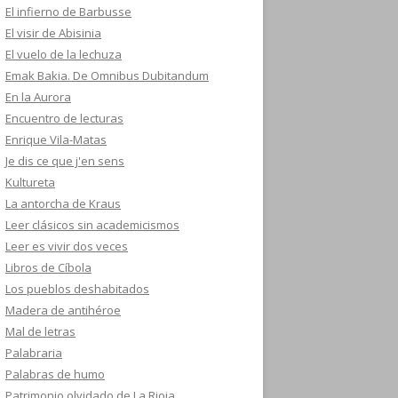
El infierno de Barbusse
El visir de Abisinia
El vuelo de la lechuza
Emak Bakia. De Omnibus Dubitandum
En la Aurora
Encuentro de lecturas
Enrique Vila-Matas
Je dis ce que j'en sens
Kultureta
La antorcha de Kraus
Leer clásicos sin academicismos
Leer es vivir dos veces
Libros de Cíbola
Los pueblos deshabitados
Madera de antihéroe
Mal de letras
Palabraria
Palabras de humo
Patrimonio olvidado de La Rioja