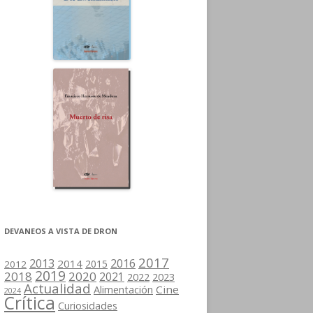
DEVANEOS A VISTA DE DRON
2017
2013
2016
2014
2015
2012
2019
2018
2020
2021
2022
2023
Actualidad
Cine
Alimentación
2024
Crítica
Curiosidades