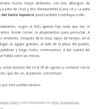
straba mucho mejor ambiente, con tres albergues de
La pata de Oca) y dos Restaurantes (Casa Lili y La pata
a del Santo Sepulcro
quizá también contribuya a ello.
abitantes, según el INE) apenas hay nada que ver, ni
urantes donde comer, ni alojamientos para pernoctar. A
cho ambiente. Después de la misa, lapso de tiempo, en el
lugar un ágape gratuito, al lado de la plaza del pueblo,
as palabras y luego todos comenzamos a dar cuenta del
que había sobre las mesas.
as, estas duraron del 24 al 28 de agosto y contaron con la
sto, que dio un, al parecer, conciertazo.
so por este pueblo navarro.
iestas
,
Fotos
y está etiquetada con
2012
,
Armañanzas
,
dor
.