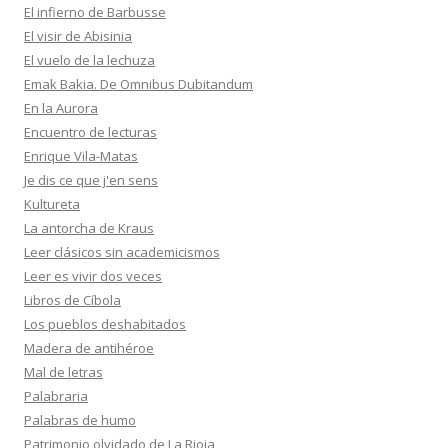
El infierno de Barbusse
El visir de Abisinia
El vuelo de la lechuza
Emak Bakia. De Omnibus Dubitandum
En la Aurora
Encuentro de lecturas
Enrique Vila-Matas
Je dis ce que j'en sens
Kultureta
La antorcha de Kraus
Leer clásicos sin academicismos
Leer es vivir dos veces
Libros de Cíbola
Los pueblos deshabitados
Madera de antihéroe
Mal de letras
Palabraria
Palabras de humo
Patrimonio olvidado de La Rioja