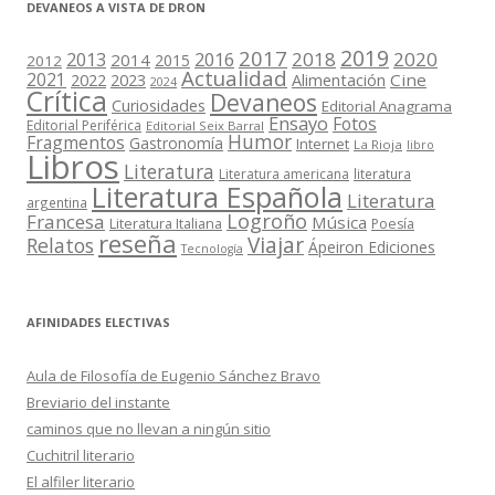
DEVANEOS A VISTA DE DRON
2019
2017
2018
2020
2013
2016
2014
2015
2012
Actualidad
2021
2022
2023
Cine
Alimentación
2024
Crítica
Devaneos
Curiosidades
Editorial Anagrama
Ensayo
Fotos
Editorial Periférica
Editorial Seix Barral
Humor
Fragmentos
Gastronomía
Internet
La Rioja
libro
Libros
Literatura
Literatura americana
literatura
Literatura Española
Literatura
argentina
Logroño
Francesa
Música
Literatura Italiana
Poesía
reseña
Viajar
Relatos
Ápeiron Ediciones
Tecnología
AFINIDADES ELECTIVAS
Aula de Filosofía de Eugenio Sánchez Bravo
Breviario del instante
caminos que no llevan a ningún sitio
Cuchitril literario
El alfiler literario