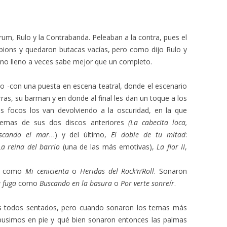
rum, Rulo y la Contrabanda. Peleaban a la contra, pues el
mpions y quedaron butacas vacías, pero como dijo Rulo y
n no lleno a veces sabe mejor que un completo.
o -con una puesta en escena teatral, donde el escenario
rras, su barman y en donde al final les dan un toque a los
 focos los van devolviendo a la oscuridad, en la que
temas de sus dos discos anteriores
(La cabecita loca,
uscando el mar
…) y del último,
El doble de tu mitad
:
La reina del barrio
(una de las más emotivas),
La flor II
,
es como
Mi cenicienta
o
Heridas del Rock’n’Roll
. Sonaron
 fuga
como
Buscando en la basura
o
Por verte sonreír
.
os todos sentados, pero cuando sonaron los temas más
usimos en pie y qué bien sonaron entonces las palmas