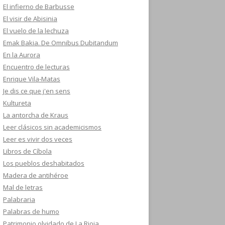
El infierno de Barbusse
El visir de Abisinia
El vuelo de la lechuza
Emak Bakia. De Omnibus Dubitandum
En la Aurora
Encuentro de lecturas
Enrique Vila-Matas
Je dis ce que j'en sens
Kultureta
La antorcha de Kraus
Leer clásicos sin academicismos
Leer es vivir dos veces
Libros de Cíbola
Los pueblos deshabitados
Madera de antihéroe
Mal de letras
Palabraria
Palabras de humo
Patrimonio olvidado de La Rioja