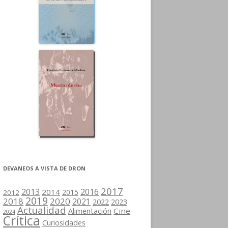
DEVANEOS A VISTA DE DRON
2017
2013
2016
2014
2015
2012
2019
2018
2020
2021
2022
2023
Actualidad
Cine
Alimentación
2024
Crítica
Curiosidades