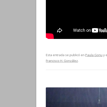
Esta entrada se publicó en
Paula Gonu
y 
Francisco H. González
.