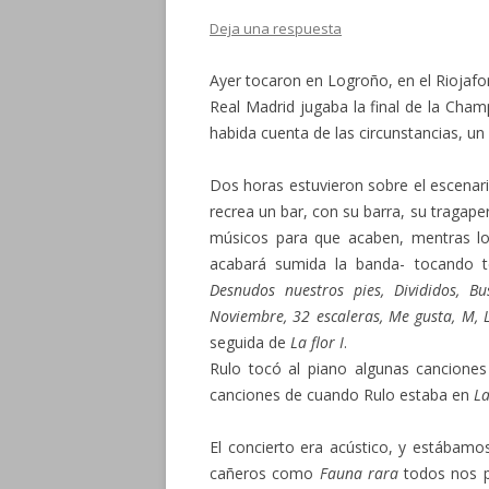
Deja una respuesta
Ayer tocaron en Logroño, en el Riojafo
Real Madrid jugaba la final de la Cha
habida cuenta de las circunstancias, u
Dos horas estuvieron sobre el escenari
recrea un bar, con su barra, su tragape
músicos para que acaben, mentras los
acabará sumida la banda- tocando 
Desnudos nuestros pies, Divididos, B
Noviembre, 32 escaleras, Me gusta, M, 
seguida de
La flor I
.
Rulo tocó al piano algunas cancion
canciones de cuando Rulo estaba en
La
El concierto era acústico, y estábam
cañeros como
Fauna rara
todos nos p