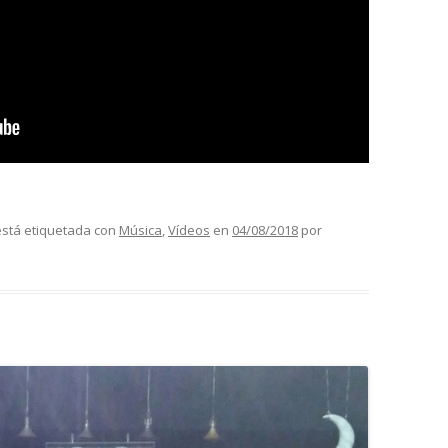
está etiquetada con
Música
,
Vídeos
en
04/08/2018
por