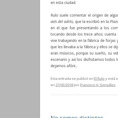
en esta ciudad.
Rulo suele comentar el origen de algu
vals del adiós
, que la escribió en la
Plaz
en el que fue presentando a los comp
tocando desde los trece años; cuenta 
vive trabajando en la fábrica de forjas 
que les llevaba a la fábrica y ellos se 
eran músicos, porque su sueño, su vida
escenario y así los disfrutamos todos l
dejarnos afóni…
Esta entrada se publicó en
El Rulo
y está 
en
27/05/2018
por
Francisco H. González
.
No somos distintos