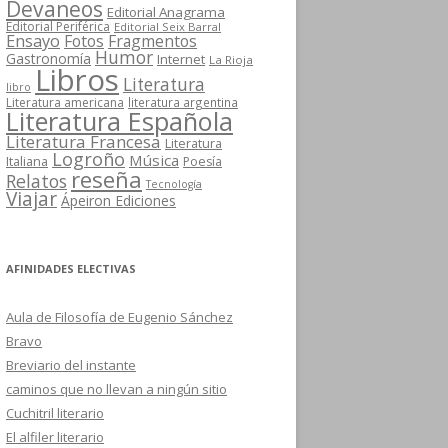
Devaneos
Editorial Anagrama
Editorial Periférica
Editorial Seix Barral
Ensayo
Fotos
Fragmentos
Humor
Gastronomía
Internet
La Rioja
Libros
Literatura
libro
Literatura americana
literatura argentina
Literatura Española
Literatura Francesa
Literatura
Logroño
Música
Italiana
Poesía
reseña
Relatos
Tecnología
Viajar
Ápeiron Ediciones
AFINIDADES ELECTIVAS
Aula de Filosofía de Eugenio Sánchez
Bravo
Breviario del instante
caminos que no llevan a ningún sitio
Cuchitril literario
El alfiler literario