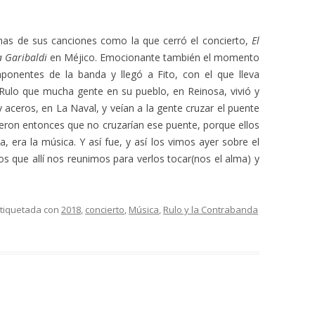
nas de sus canciones como la que cerró el concierto,
El
a Garibaldi
en Méjico. Emocionante también el momento
onentes de la banda y llegó a Fito, con el que lleva
Rulo que mucha gente en su pueblo, en Reinosa, vivió y
y aceros, en La Naval, y veían a la gente cruzar el puente
dijeron entonces que no cruzarían ese puente, porque ellos
, era la música. Y así fue, y así los vimos ayer sobre el
os que allí nos reunimos para verlos tocar(nos el alma) y
etiquetada con
2018
,
concierto
,
Música
,
Rulo y la Contrabanda