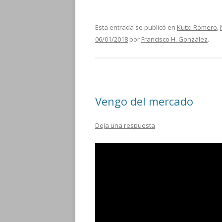
Esta entrada se publicó en
Kutxi Romero
,
06/01/2018
por
Francisco H. González
.
Vengo del mercado
Deja una respuesta