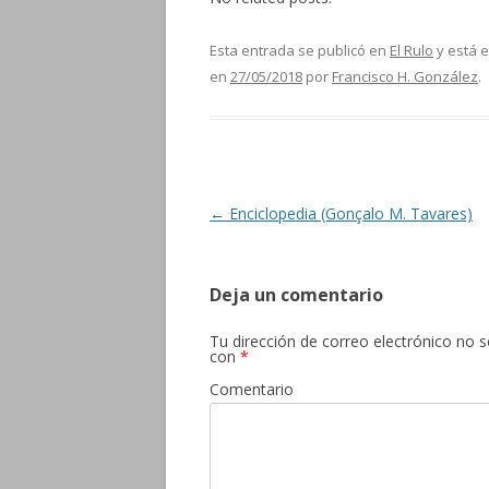
Esta entrada se publicó en
El Rulo
y está 
en
27/05/2018
por
Francisco H. González
.
Navegación de entradas
←
Enciclopedia (Gonçalo M. Tavares)
Deja un comentario
Tu dirección de correo electrónico no s
con
*
Comentario