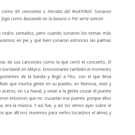
es como
Mi cenicienta
o
Heridas del Rock’n’Roll
. Sonaron
 fuga
como
Buscando en la basura
o
Por verte sonreír
.
os todos sentados, pero cuando sonaron los temas más
usimos en pie y qué bien sonaron entonces las palmas
nas de sus canciones como la que cerró el concierto,
El
a Garibaldi
en Méjico. Emocionante también el momento
onentes de la banda y llegó a Fito, con el que lleva
Rulo que mucha gente en su pueblo, en Reinosa, vivió y
y aceros, en La Naval, y veían a la gente cruzar el puente
dijeron entonces que no cruzarían ese puente, porque ellos
, era la música. Y así fue, y así los vimos ayer sobre el
os que allí nos reunimos para verlos tocar(nos el alma) y