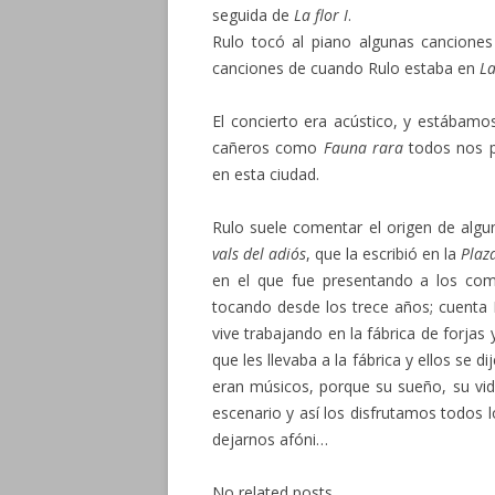
seguida de
La flor I
.
Rulo tocó al piano algunas cancion
canciones de cuando Rulo estaba en
La
El concierto era acústico, y estábam
cañeros como
Fauna rara
todos nos p
en esta ciudad.
Rulo suele comentar el origen de algu
vals del adiós
, que la escribió en la
Plaz
en el que fue presentando a los comp
tocando desde los trece años; cuenta 
vive trabajando en la fábrica de forjas 
que les llevaba a la fábrica y ellos se 
eran músicos, porque su sueño, su vida
escenario y así los disfrutamos todos l
dejarnos afóni…
No related posts.