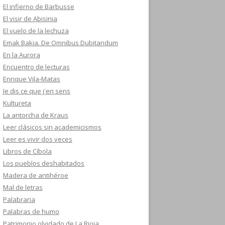
El infierno de Barbusse
El visir de Abisinia
El vuelo de la lechuza
Emak Bakia. De Omnibus Dubitandum
En la Aurora
Encuentro de lecturas
Enrique Vila-Matas
Je dis ce que j'en sens
Kultureta
La antorcha de Kraus
Leer clásicos sin academicismos
Leer es vivir dos veces
Libros de Cíbola
Los pueblos deshabitados
Madera de antihéroe
Mal de letras
Palabraria
Palabras de humo
Patrimonio olvidado de La Rioja