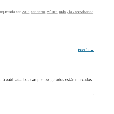
etiquetada con
2018
,
concierto
,
Música
,
Rulo y la Contrabanda
Interés
→
erá publicada.
Los campos obligatorios están marcados