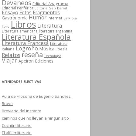
Devaneos
Editorial Anagrama
Editorial Periférica
Editorial Seix Barral
Ensayo
Fotos
Fragmentos
Humor
Gastronomía
Internet
La Rioja
Libros
Literatura
libro
Literatura americana
literatura argentina
Literatura Española
Literatura Francesa
Literatura
Logroño
Música
Italiana
Poesía
reseña
Relatos
Tecnología
Viajar
Ápeiron Ediciones
AFINIDADES ELECTIVAS
Aula de Filosofía de Eugenio Sánchez
Bravo
Breviario del instante
caminos que no llevan a ningún sitio
Cuchitril literario
El alfiler literario