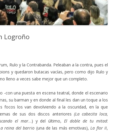
en Logroño
rum, Rulo y la Contrabanda. Peleaban a la contra, pues el
mpions y quedaron butacas vacías, pero como dijo Rulo y
n no lleno a veces sabe mejor que un completo.
o -con una puesta en escena teatral, donde el escenario
rras, su barman y en donde al final les dan un toque a los
 focos los van devolviendo a la oscuridad, en la que
temas de sus dos discos anteriores
(La cabecita loca,
uscando el mar
…) y del último,
El doble de tu mitad
:
La reina del barrio
(una de las más emotivas),
La flor II
,