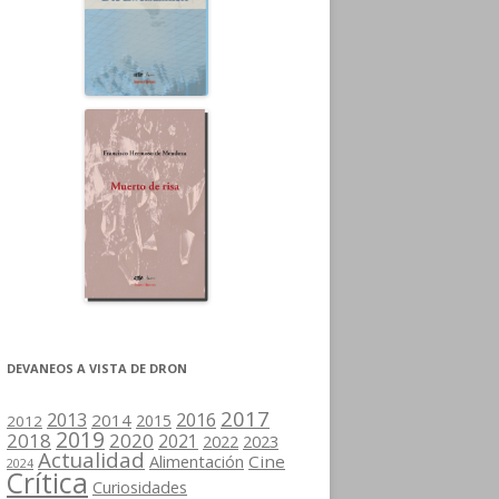
DEVANEOS A VISTA DE DRON
2017
2013
2016
2014
2015
2012
2019
2018
2020
2021
2022
2023
Actualidad
Cine
Alimentación
2024
Crítica
Curiosidades