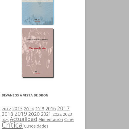
DEVANEOS A VISTA DE DRON
2017
2013
2016
2014
2015
2012
2019
2018
2020
2021
2022
2023
Actualidad
Cine
Alimentación
2024
Crítica
Curiosidades