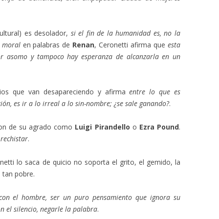
cultural) es desolador,
si el fin de la humanidad es, no la
y moral
en palabras de
Renan
, Ceronetti afirma que
esta
or asomo y tampoco hay esperanza de alcanzarla en un
rrios que van desapareciendo y afirma
entre lo que es
ión, es ir a lo irreal a lo sin-nombre; ¿se sale ganando?
.
 son de su agrado como
Luigi Pirandello
o
Ezra Pound
.
rechistar
.
etti lo saca de quicio no soporta el grito, el gemido, la
 tan pobre.
con el hombre, ser un puro pensamiento que ignora su
 el silencio, negarle la palabra
.