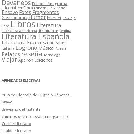
Devaneos
Editorial Anagrama
Editorial Periférica
Editorial Seix Barral
Ensayo
Fotos
Fragmentos
Humor
Gastronomía
Internet
La Rioja
Libros
Literatura
libro
Literatura americana
literatura argentina
Literatura Española
Literatura Francesa
Literatura
Logroño
Música
Italiana
Poesía
reseña
Relatos
Tecnología
Viajar
Ápeiron Ediciones
AFINIDADES ELECTIVAS
Aula de Filosofía de Eugenio Sánchez
Bravo
Breviario del instante
caminos que no llevan a ningún sitio
Cuchitril literario
El alfiler literario