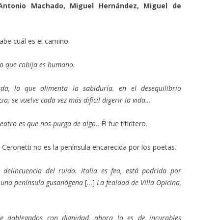
Antonio Machado, Miguel Hernández, Miguel de
sabe cuál es el camino:
 lo que cobija es humano.
ada, la que alimenta la sabiduría. en el desequilibrio
ia; se vuelve cada vez más difícil digerir la vida…
teatro es que nos purga de algo.
. Él fue titiritero.
 Ceronetti no es la península encarecida por los poetas.
, delincuencia del ruido. Italia es fea, está podrida por
, una península gusanógena
[…]
La fealdad de Villa Opicina,
e doblegados con dignidad, ahora lo es de incurables