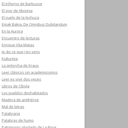
El infierno de Barbusse
El visir de Abisinia
El vuelo de la lechuza
Emak Bakia. De Omnibus Dubitandum
En la Aurora
Encuentro de lecturas
Enrique Vila-Matas
Je dis ce que j'en sens
Kultureta
La antorcha de Kraus
Leer clásicos sin academicismos
Leer es vivir dos veces
Libros de Cíbola
Los pueblos deshabitados
Madera de antihéroe
Mal de letras
Palabraria
Palabras de humo
Patrimonio olvidado de La Rioja