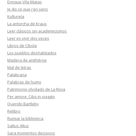
Enrique Vila-Matas
Je dis ce que j'en sens
Kultureta
La antorcha de Kraus
Leer clásicos sin academicismos
Leer es vivir dos veces
Libros de Cíbola
Los pueblos deshabitados
Madera de antihéroe
Mal de letras
Palabraria
Palabras de humo
Patrimonio olvidado de La Rioja
Per amore. Cibo in viaggio
Querido Bartleby
Relibro
Rumiar la biblioteca
Saltus Altus
Sara momentos decisivos