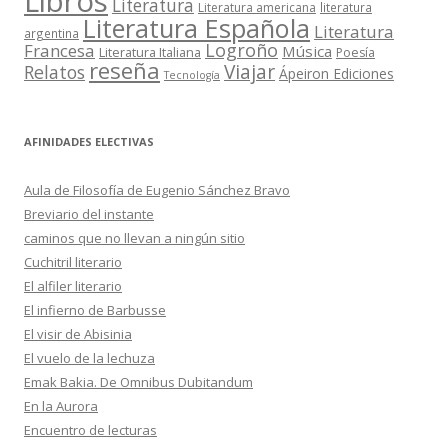
Libros
Literatura
Literatura americana
literatura
Literatura Española
Literatura
argentina
Logroño
Francesa
Música
Literatura Italiana
Poesía
reseña
Viajar
Relatos
Ápeiron Ediciones
Tecnología
AFINIDADES ELECTIVAS
Aula de Filosofía de Eugenio Sánchez Bravo
Breviario del instante
caminos que no llevan a ningún sitio
Cuchitril literario
El alfiler literario
El infierno de Barbusse
El visir de Abisinia
El vuelo de la lechuza
Emak Bakia. De Omnibus Dubitandum
En la Aurora
Encuentro de lecturas