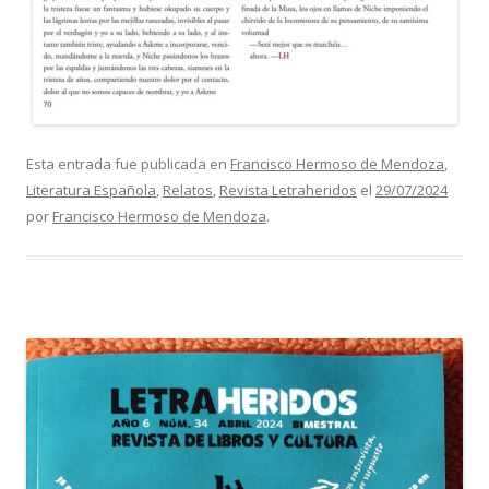
Esta entrada fue publicada en
Francisco Hermoso de Mendoza
,
Literatura Española
,
Relatos
,
Revista Letraheridos
el
29/07/2024
por
Francisco Hermoso de Mendoza
.