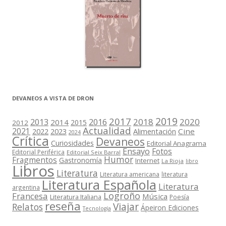
DEVANEOS A VISTA DE DRON
2019
2017
2018
2020
2013
2016
2014
2015
2012
Actualidad
2021
2022
2023
Cine
Alimentación
2024
Crítica
Devaneos
Curiosidades
Editorial Anagrama
Ensayo
Fotos
Editorial Periférica
Editorial Seix Barral
Humor
Fragmentos
Gastronomía
Internet
La Rioja
libro
Libros
Literatura
Literatura americana
literatura
Literatura Española
Literatura
argentina
Logroño
Francesa
Música
Literatura Italiana
Poesía
reseña
Viajar
Relatos
Ápeiron Ediciones
Tecnología