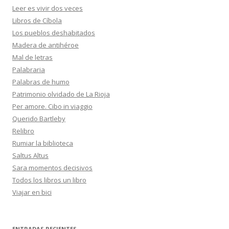
Leer es vivir dos veces
Libros de Cíbola
Los pueblos deshabitados
Madera de antihéroe
Mal de letras
Palabraria
Palabras de humo
Patrimonio olvidado de La Rioja
Per amore. Cibo in viaggio
Querido Bartleby
Relibro
Rumiar la biblioteca
Saltus Altus
Sara momentos decisivos
Todos los libros un libro
Viajar en bici
ENTRADAS RECIENTES