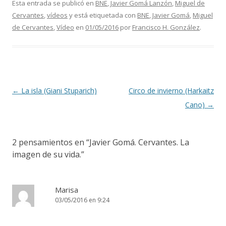
Esta entrada se publicó en
BNE
,
Javier Gomá Lanzón
,
Miguel de
Cervantes
,
vídeos
y está etiquetada con
BNE
,
Javier Gomá
,
Miguel
de Cervantes
,
Vídeo
en
01/05/2016
por
Francisco H. González
.
Navegación de entradas
←
La isla (Giani Stuparich)
Circo de invierno (Harkaitz
Cano)
→
2 pensamientos en “
Javier Gomá. Cervantes. La
imagen de su vida.
”
Marisa
03/05/2016 en 9:24