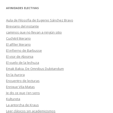
AFINIDADES ELECTIVAS
Aula de Filosofía de Eugenio Sánchez Bravo
Breviario del instante
caminos que no llevan a ningún sitio
Cuchitril literario
El alfiler literario
El infierno de Barbusse
El visir de Abisinia
El vuelo de la lechuza
Emak Bakia. De Omnibus Dubitandum
En la Aurora
Encuentro de lecturas
Enrique Vila-Matas
Je dis ce que j'en sens
Kultureta
La antorcha de Kraus
Leer clásicos sin academicismos