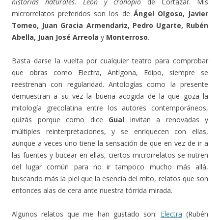
historias naturales. León y cronopio
de Cortázar. Mis
microrrelatos preferidos son los de
Ángel Olgoso, Javier
Tomeo, Juan Gracia Armendariz, Pedro Ugarte, Rubén
Abella, Juan José Arreola
y
Monterroso
.
Basta darse la vuelta por cualquier teatro para comprobar
que obras como Electra, Antígona, Edipo, siempre se
reestrenan con regularidad. Antologías como la presente
demuestran a su vez la buena acogida de la que goza la
mitología grecolatina entre los autores contemporáneos,
quizás porque como dice
Gual
invitan a renovadas y
múltiples reinterpretaciones, y se enriquecen con ellas,
aunque a veces uno tiene la sensación de que en vez de ir a
las fuentes y bucear en ellas, ciertos microrrelatos se nutren
del lugar común para no ir tampoco mucho más allá,
buscando más la piel que la esencia del mito, relatos que son
entonces alas de cera ante nuestra tórrida mirada.
Algunos relatos que me han gustado son:
Electra
(Rubén