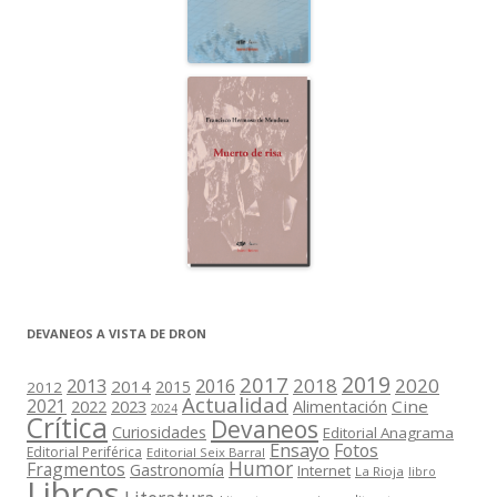
DEVANEOS A VISTA DE DRON
2019
2017
2018
2020
2013
2016
2014
2015
2012
Actualidad
2021
2022
2023
Cine
Alimentación
2024
Crítica
Devaneos
Curiosidades
Editorial Anagrama
Ensayo
Fotos
Editorial Periférica
Editorial Seix Barral
Humor
Fragmentos
Gastronomía
Internet
La Rioja
libro
Libros