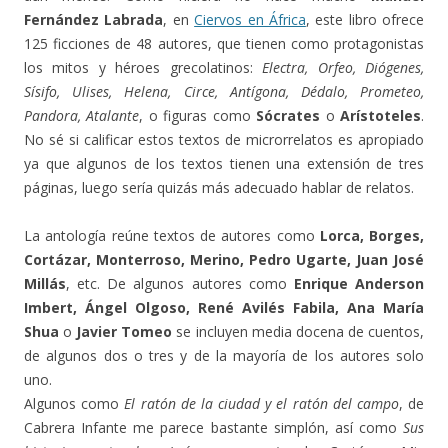
Fernández Labrada
, en
Ciervos en África
, este libro ofrece
125 ficciones de 48 autores, que tienen como protagonistas
los mitos y héroes grecolatinos:
Electra, Orfeo, Diógenes,
Sísifo, Ulises, Helena, Circe, Antígona, Dédalo, Prometeo,
Pandora, Atalante
, o figuras como
Sócrates
o
Arístoteles
.
No sé si calificar estos textos de microrrelatos es apropiado
ya que algunos de los textos tienen una extensión de tres
páginas, luego sería quizás más adecuado hablar de relatos.
La antología reúne textos de autores como
Lorca, Borges,
Cortázar, Monterroso, Merino, Pedro Ugarte, Juan José
Millás
, etc. De algunos autores como
Enrique Anderson
Imbert, Ángel Olgoso, René Avilés Fabila, Ana María
Shua
o
Javier Tomeo
se incluyen media docena de cuentos,
de algunos dos o tres y de la mayoría de los autores solo
uno.
Algunos como
El ratón de la ciudad y el ratón del campo
, de
Cabrera Infante me parece bastante simplón, así como
Sus