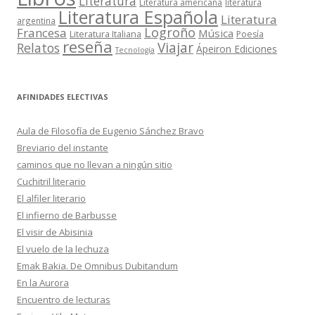
Literatura
Literatura americana
literatura
Literatura Española
Literatura
argentina
Logroño
Francesa
Música
Literatura Italiana
Poesía
reseña
Viajar
Relatos
Ápeiron Ediciones
Tecnología
AFINIDADES ELECTIVAS
Aula de Filosofía de Eugenio Sánchez Bravo
Breviario del instante
caminos que no llevan a ningún sitio
Cuchitril literario
El alfiler literario
El infierno de Barbusse
El visir de Abisinia
El vuelo de la lechuza
Emak Bakia. De Omnibus Dubitandum
En la Aurora
Encuentro de lecturas