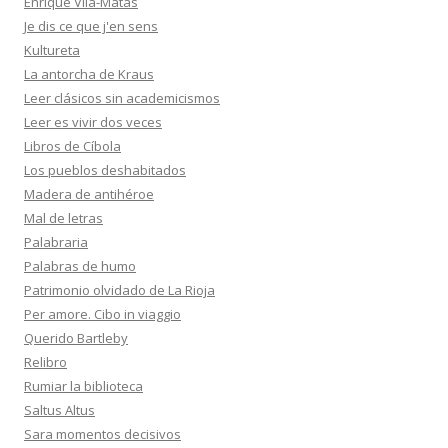
Enrique Vila-Matas
Je dis ce que j'en sens
Kultureta
La antorcha de Kraus
Leer clásicos sin academicismos
Leer es vivir dos veces
Libros de Cíbola
Los pueblos deshabitados
Madera de antihéroe
Mal de letras
Palabraria
Palabras de humo
Patrimonio olvidado de La Rioja
Per amore. Cibo in viaggio
Querido Bartleby
Relibro
Rumiar la biblioteca
Saltus Altus
Sara momentos decisivos