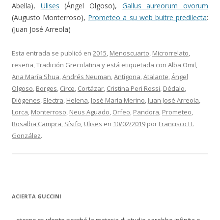
Abella),
Ulises
(Ángel Olgoso),
Gallus aureorum ovorum
(Augusto Monterroso),
Prometeo a su web buitre predilecta
:
(Juan José Arreola)
Esta entrada se publicó en
2015
,
Menoscuarto
,
Microrrelato
,
reseña
,
Tradición Grecolatina
y está etiquetada con
Alba Omil
,
Ana María Shua
,
Andrés Neuman
,
Antígona
,
Atalante
,
Ángel
Olgoso
,
Borges
,
Circe
,
Cortázar
,
Cristina Peri Rossi
,
Dédalo
,
Diógenes
,
Electra
,
Helena
,
José María Merino
,
Juan José Arreola
,
Lorca
,
Monterroso
,
Neus Aguado
,
Orfeo
,
Pandora
,
Prometeo
,
Rosalba Campra
,
Sísifo
,
Ulises
en
10/02/2019
por
Francisco H.
González
.
ACIERTA GUCCINI