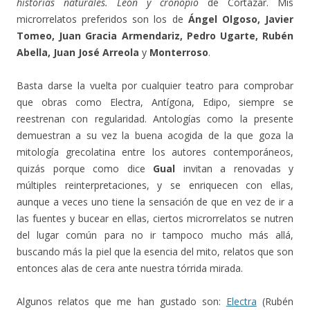
historias naturales. León y cronopio
de Cortázar. Mis
microrrelatos preferidos son los de
Ángel Olgoso, Javier
Tomeo, Juan Gracia Armendariz, Pedro Ugarte, Rubén
Abella, Juan José Arreola
y
Monterroso
.
Basta darse la vuelta por cualquier teatro para comprobar
que obras como Electra, Antígona, Edipo, siempre se
reestrenan con regularidad. Antologías como la presente
demuestran a su vez la buena acogida de la que goza la
mitología grecolatina entre los autores contemporáneos,
quizás porque como dice
Gual
invitan a renovadas y
múltiples reinterpretaciones, y se enriquecen con ellas,
aunque a veces uno tiene la sensación de que en vez de ir a
las fuentes y bucear en ellas, ciertos microrrelatos se nutren
del lugar común para no ir tampoco mucho más allá,
buscando más la piel que la esencia del mito, relatos que son
entonces alas de cera ante nuestra tórrida mirada.
Algunos relatos que me han gustado son:
Electra
(Rubén