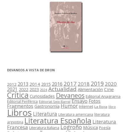
DEVANEOS A VISTA DE DRON
2019
2017
2018
2020
2013
2016
2014
2015
2012
Actualidad
2021
2022
2023
Cine
Alimentación
2024
Crítica
Devaneos
Curiosidades
Editorial Anagrama
Ensayo
Fotos
Editorial Periférica
Editorial Seix Barral
Humor
Fragmentos
Gastronomía
Internet
La Rioja
libro
Libros
Literatura
Literatura americana
literatura
Literatura Española
Literatura
argentina
Logroño
Francesa
Música
Literatura Italiana
Poesía