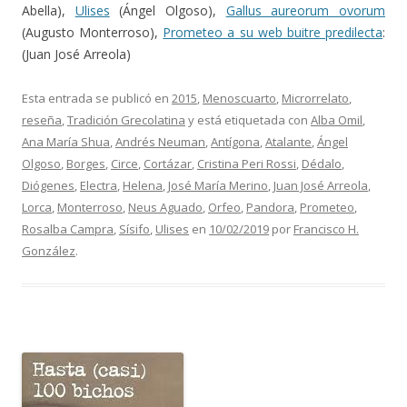
Abella),
Ulises
(Ángel Olgoso),
Gallus aureorum ovorum
(Augusto Monterroso),
Prometeo a su web buitre predilecta
:
(Juan José Arreola)
Esta entrada se publicó en
2015
,
Menoscuarto
,
Microrrelato
,
reseña
,
Tradición Grecolatina
y está etiquetada con
Alba Omil
,
Ana María Shua
,
Andrés Neuman
,
Antígona
,
Atalante
,
Ángel
Olgoso
,
Borges
,
Circe
,
Cortázar
,
Cristina Peri Rossi
,
Dédalo
,
Diógenes
,
Electra
,
Helena
,
José María Merino
,
Juan José Arreola
,
Lorca
,
Monterroso
,
Neus Aguado
,
Orfeo
,
Pandora
,
Prometeo
,
Rosalba Campra
,
Sísifo
,
Ulises
en
10/02/2019
por
Francisco H.
González
.