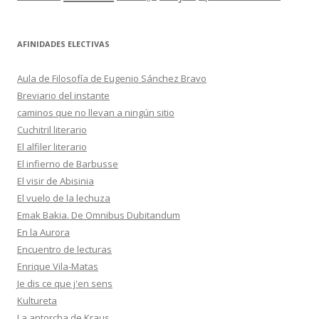
AFINIDADES ELECTIVAS
Aula de Filosofía de Eugenio Sánchez Bravo
Breviario del instante
caminos que no llevan a ningún sitio
Cuchitril literario
El alfiler literario
El infierno de Barbusse
El visir de Abisinia
El vuelo de la lechuza
Emak Bakia. De Omnibus Dubitandum
En la Aurora
Encuentro de lecturas
Enrique Vila-Matas
Je dis ce que j'en sens
Kultureta
La antorcha de Kraus