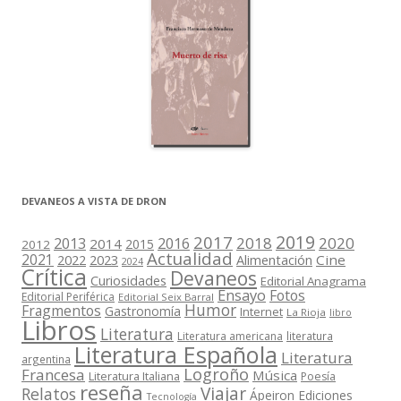
DEVANEOS A VISTA DE DRON
2019
2017
2018
2020
2013
2016
2014
2015
2012
Actualidad
2021
2022
2023
Cine
Alimentación
2024
Crítica
Devaneos
Curiosidades
Editorial Anagrama
Ensayo
Fotos
Editorial Periférica
Editorial Seix Barral
Humor
Fragmentos
Gastronomía
Internet
La Rioja
libro
Libros
Literatura
Literatura americana
literatura
Literatura Española
Literatura
argentina
Logroño
Francesa
Música
Literatura Italiana
Poesía
reseña
Viajar
Relatos
Ápeiron Ediciones
Tecnología