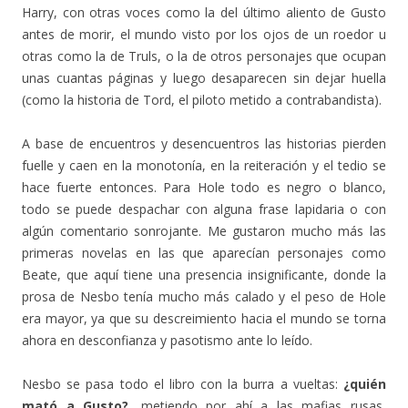
Harry, con otras voces como la del último aliento de Gusto
antes de morir, el mundo visto por los ojos de un roedor u
otras como la de Truls, o la de otros personajes que ocupan
unas cuantas páginas y luego desaparecen sin dejar huella
(como la historia de Tord, el piloto metido a contrabandista).
A base de encuentros y desencuentros las historias pierden
fuelle y caen en la monotonía, en la reiteración y el tedio se
hace fuerte entonces. Para Hole todo es negro o blanco,
todo se puede despachar con alguna frase lapidaria o con
algún comentario sonrojante. Me gustaron mucho más las
primeras novelas en las que aparecían personajes como
Beate, que aquí tiene una presencia insignificante, donde la
prosa de Nesbo tenía mucho más calado y el peso de Hole
era mayor, ya que su descreimiento hacia el mundo se torna
ahora en desconfianza y pasotismo ante lo leído.
Nesbo se pasa todo el libro con la burra a vueltas:
¿quién
mató a Gusto?
, metiendo por ahí a las mafias rusas,