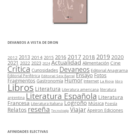
DEVANEOS A VISTA DE DRON
2019
2017
2018
2020
2013
2016
2014
2015
2012
Actualidad
2021
2022
2023
Cine
Alimentación
2024
Crítica
Devaneos
Curiosidades
Editorial Anagrama
Ensayo
Fotos
Editorial Periférica
Editorial Seix Barral
Humor
Fragmentos
Gastronomía
Internet
La Rioja
libro
Libros
Literatura
Literatura americana
literatura
Literatura Española
Literatura
argentina
Logroño
Francesa
Música
Literatura Italiana
Poesía
reseña
Viajar
Relatos
Ápeiron Ediciones
Tecnología
AFINIDADES ELECTIVAS