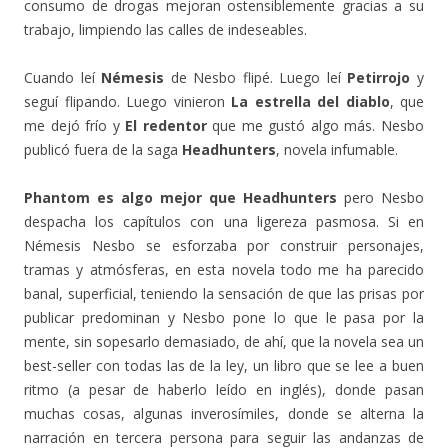
consumo de drogas mejoran ostensiblemente gracias a su
trabajo, limpiendo las calles de indeseables.
Cuando leí
Némesis
de Nesbo flipé. Luego leí
Petirrojo
y
seguí flipando. Luego vinieron
La estrella del diablo
, que
me dejó frío y
El redentor
que me gustó algo más. Nesbo
publicó fuera de la saga
Headhunters
, novela infumable.
Phantom es algo mejor que Headhunters
pero Nesbo
despacha los capítulos con una ligereza pasmosa. Si en
Némesis Nesbo se esforzaba por construir personajes,
tramas y atmósferas, en esta novela todo me ha parecido
banal, superficial, teniendo la sensación de que las prisas por
publicar predominan y Nesbo pone lo que le pasa por la
mente, sin sopesarlo demasiado, de ahí, que la novela sea un
best-seller con todas las de la ley, un libro que se lee a buen
ritmo (a pesar de haberlo leído en inglés), donde pasan
muchas cosas, algunas inverosímiles, donde se alterna la
narración en tercera persona para seguir las andanzas de