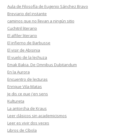
Aula de Filosofía de Eugenio Sánchez Bravo
Breviario del instante
caminos que no llevan a ningún sitio
Cuchitril literario
El alfiler literario
El infierno de Barbusse
El visir de Abisinia
El vuelo de la lechuza
Emak Bakia. De Omnibus Dubitandum
En la Aurora
Encuentro de lecturas
Enrique Vila-Matas
Je dis ce que j'en sens
Kultureta
La antorcha de Kraus
Leer clásicos sin academicismos
Leer es vivir dos veces
Libros de Cíbola