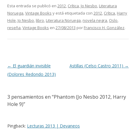
Esta entrada se publicó en
2012
,
Crítica
,
Jo Nesbo
,
Literatura
Noruega
,
Vintage Books
y está etiquetada con
2012
,
Crítica
,
Harry
Hole
,
Jo Nesbo
,
libro
,
Literatura Noruega
,
novela negra
,
Oslo
,
reseña
,
Vintage Books
en
27/08/2013
por
Francisco H. González
.
Navegación de entradas
←
El guardián invisible
Astillas (Celso Castro 2011)
→
(Dolores Redondo 2013)
3 pensamientos en “
Phantom (Jo Nesbo 2012, Harry
Hole 9)
”
Pingback:
Lecturas 2013 | Devaneos