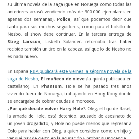
su última novela de la saga (que en Noruega como todas las
anteriores arrasó vendiendo más de 300.000 ejemplares en
apenas dos semanas),
Police
, así que podemos decir que
tanto para sus muchos seguidores, como para el bolsillo de
Nesbo, el show debe continuar. En la tercera entrega de
Stieg Larsson
, Lisbeth Salander, retornaba tras haber
recibido también un tiro en la cabeza, así que lo de Nesbo no
es nada nuevo.
En España
RBA publicará este viernes la séptima novela de la
saga de Nesbo
,
El muñeco de nieve
(la quinta publicada en
castellano). En
Phantom
, Hole se ha pasado tres años
viviendo fuera de Noruega, trabajando en Hong Kong donde
se encargaba de cobrar deudas a morosos.
¿
Por qué decide volver Harry Hole
?. Oleg, el hijo de Rakel,
la amada de Hole, está detenido, acusado de asesinato de
un joven drogadicto, y Hole no puede menos que regresar a
Oslo para hablar con Oleg, a quien considera como un hijo y
ver qué hay de cierto en la acusación y probar su inocencia.