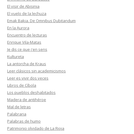
El visir de Abisinia
El vuelo de la lechuza
Emak Bakia. De Omnibus Dubitandum
En la Aurora
Encuentro de lecturas
Enrique Vila-Matas
Je dis ce que j'en sens
Kultureta
La antorcha de Kraus
Leer clásicos sin academicismos
Leer es vivir dos veces
Libros de Cíbola
Los pueblos deshabitados
Madera de antihéroe
Mal de letras
Palabraria
Palabras de humo
Patrimonio olvidado de La Rioja