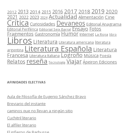
2019
2017
2018
2020
2013
2016
2014
2015
2012
Actualidad
2021
2022
2023
Cine
Alimentación
2024
Crítica
Devaneos
Curiosidades
Editorial Anagrama
Ensayo
Fotos
Editorial Periférica
Editorial Seix Barral
Humor
Fragmentos
Gastronomía
Internet
La Rioja
libro
Libros
Literatura
Literatura americana
literatura
Literatura Española
Literatura
argentina
Logroño
Francesa
Música
Literatura Italiana
Poesía
reseña
Viajar
Relatos
Ápeiron Ediciones
Tecnología
AFINIDADES ELECTIVAS
Aula de Filosofía de Eugenio Sánchez Bravo
Breviario del instante
caminos que no llevan a ningún sitio
Cuchitril literario
El alfiler literario
El infierno de Barbusse