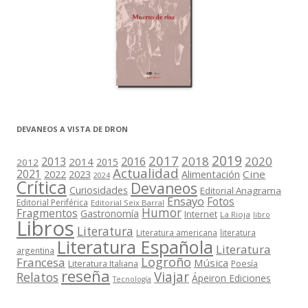
DEVANEOS A VISTA DE DRON
2019
2017
2018
2020
2013
2016
2014
2015
2012
Actualidad
2021
2022
2023
Cine
Alimentación
2024
Crítica
Devaneos
Curiosidades
Editorial Anagrama
Ensayo
Fotos
Editorial Periférica
Editorial Seix Barral
Humor
Fragmentos
Gastronomía
Internet
La Rioja
libro
Libros
Literatura
Literatura americana
literatura
Literatura Española
Literatura
argentina
Logroño
Francesa
Música
Literatura Italiana
Poesía
reseña
Viajar
Relatos
Ápeiron Ediciones
Tecnología