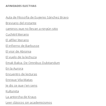
AFINIDADES ELECTIVAS
Aula de Filosofía de Eugenio Sánchez Bravo
Breviario del instante
caminos que no llevan a ningún sitio
Cuchitril literario
El alfiler literario
El infierno de Barbusse
El visir de Abisinia
El vuelo de la lechuza
Emak Bakia. De Omnibus Dubitandum
En la Aurora
Encuentro de lecturas
Enrique Vila-Matas
Je dis ce que j'en sens
Kultureta
La antorcha de Kraus
Leer clásicos sin academicismos