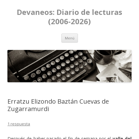
Devaneos: Diario de lecturas
(2006-2026)
Ir al contenido
Menú
Erratzu Elizondo Baztán Cuevas de
Zugarramurdi
1 respuesta
Después de haber pasado el fin de semana por el
valle del