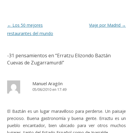
Navegación de entradas
←
Los 50 mejores
Viaje por Madrid
→
restaurantes del mundo
-31 pensamientos en “
Erratzu Elizondo Baztán
Cuevas de Zugarramurdi
”
Manuel Aragón
05/06/2010 en 17:49
El Baztán es un lugar maravilloso para perderse. Un paisaje
precioso. Buena gastronomía y buena gente. Erraztu es un
pueblo encantador, bien ubicado para ver otros muchos
lugares, tanto del Estado Español como de Iparralde.