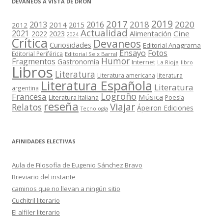
DEVANEOS A VISTA DE DRON
2019
2017
2018
2020
2013
2016
2014
2015
2012
Actualidad
2021
2022
2023
Cine
Alimentación
2024
Crítica
Devaneos
Curiosidades
Editorial Anagrama
Ensayo
Fotos
Editorial Periférica
Editorial Seix Barral
Humor
Fragmentos
Gastronomía
Internet
La Rioja
libro
Libros
Literatura
Literatura americana
literatura
Literatura Española
Literatura
argentina
Logroño
Francesa
Música
Literatura Italiana
Poesía
reseña
Viajar
Relatos
Ápeiron Ediciones
Tecnología
AFINIDADES ELECTIVAS
Aula de Filosofía de Eugenio Sánchez Bravo
Breviario del instante
caminos que no llevan a ningún sitio
Cuchitril literario
El alfiler literario