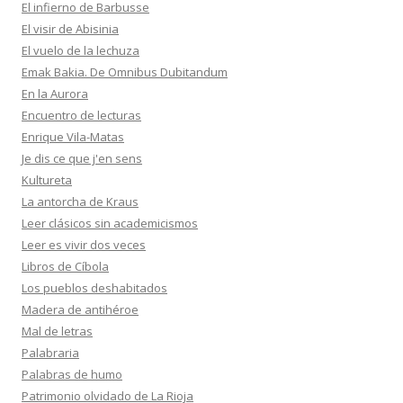
El infierno de Barbusse
El visir de Abisinia
El vuelo de la lechuza
Emak Bakia. De Omnibus Dubitandum
En la Aurora
Encuentro de lecturas
Enrique Vila-Matas
Je dis ce que j'en sens
Kultureta
La antorcha de Kraus
Leer clásicos sin academicismos
Leer es vivir dos veces
Libros de Cíbola
Los pueblos deshabitados
Madera de antihéroe
Mal de letras
Palabraria
Palabras de humo
Patrimonio olvidado de La Rioja