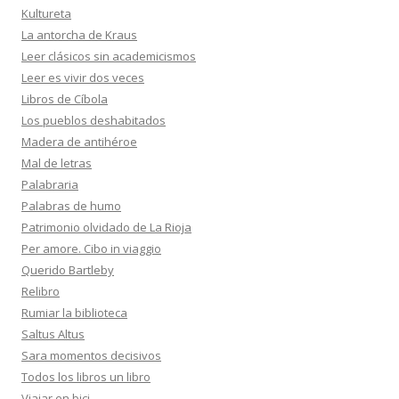
Kultureta
La antorcha de Kraus
Leer clásicos sin academicismos
Leer es vivir dos veces
Libros de Cíbola
Los pueblos deshabitados
Madera de antihéroe
Mal de letras
Palabraria
Palabras de humo
Patrimonio olvidado de La Rioja
Per amore. Cibo in viaggio
Querido Bartleby
Relibro
Rumiar la biblioteca
Saltus Altus
Sara momentos decisivos
Todos los libros un libro
Viajar en bici