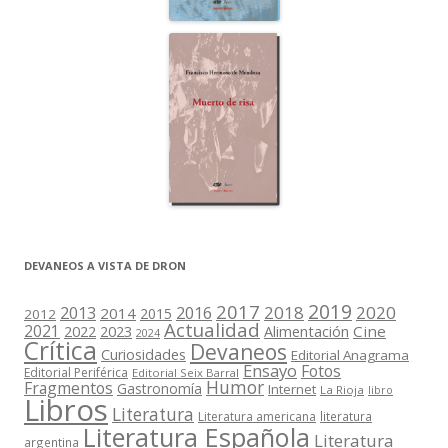
DEVANEOS A VISTA DE DRON
2019
2017
2018
2020
2013
2016
2014
2015
2012
Actualidad
2021
2022
2023
Cine
Alimentación
2024
Crítica
Devaneos
Curiosidades
Editorial Anagrama
Ensayo
Fotos
Editorial Periférica
Editorial Seix Barral
Humor
Fragmentos
Gastronomía
Internet
La Rioja
libro
Libros
Literatura
Literatura americana
literatura
Literatura Española
Literatura
argentina