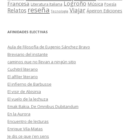
Logroño
Francesa
Música
Literatura Italiana
Poesía
reseña
Viajar
Relatos
Ápeiron Ediciones
Tecnología
AFINIDADES ELECTIVAS
Aula de Filosofía de Eugenio Sánchez Bravo
Breviario del instante
caminos que no llevan a ningún sitio
Cuchitril literario
El alfiler literario
El infierno de Barbusse
El visir de Abisinia
El vuelo de la lechuza
Emak Bakia. De Omnibus Dubitandum
En la Aurora
Encuentro de lecturas
Enrique Vila-Matas
Je dis ce que j'en sens