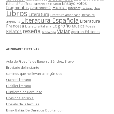
Ensayo
Fotos
Editorial Periférica
Editorial Seix Barral
Humor
Fragmentos
Gastronomía
Internet
La Rioja
libro
Libros
Literatura
Literatura americana
literatura
Literatura Española
Literatura
argentina
Logroño
Francesa
Música
Literatura Italiana
Poesía
reseña
Viajar
Relatos
Ápeiron Ediciones
Tecnología
AFINIDADES ELECTIVAS
Aula de Filosofía de Eugenio Sánchez Bravo
Breviario del instante
caminos que no llevan a ningún sitio
Cuchitril literario
El alfiler literario
El infierno de Barbusse
El visir de Abisinia
El vuelo de la lechuza
Emak Bakia. De Omnibus Dubitandum