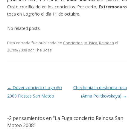
Cristo crucificado en los conciertos. Por cierto,
Extremoduro
toca en Logroño el día 11 de octubre.
No related posts.
Esta entrada fue publicada en
Conciertos
,
Música
,
Reinosa
el
28/09/2008
por
The Boss
.
Navegación de entradas
←
Dover concierto Logroño
Chechenia la deshonra rusa
2008 Fiestas San Mateo
(Anna Politkovskaya)
→
-2 pensamientos en “
La Fuga concierto Reinosa San
Mateo 2008
”