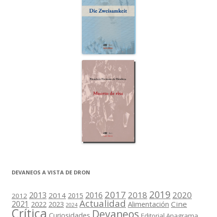
DEVANEOS A VISTA DE DRON
2019
2017
2018
2020
2013
2016
2014
2015
2012
Actualidad
2021
2022
2023
Cine
Alimentación
2024
Crítica
Devaneos
Curiosidades
Editorial Anagrama