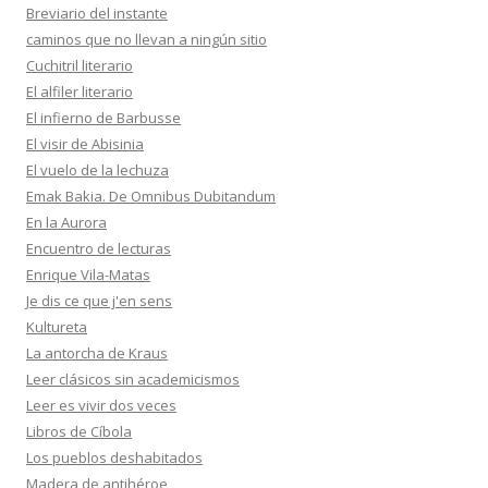
Breviario del instante
caminos que no llevan a ningún sitio
Cuchitril literario
El alfiler literario
El infierno de Barbusse
El visir de Abisinia
El vuelo de la lechuza
Emak Bakia. De Omnibus Dubitandum
En la Aurora
Encuentro de lecturas
Enrique Vila-Matas
Je dis ce que j'en sens
Kultureta
La antorcha de Kraus
Leer clásicos sin academicismos
Leer es vivir dos veces
Libros de Cíbola
Los pueblos deshabitados
Madera de antihéroe