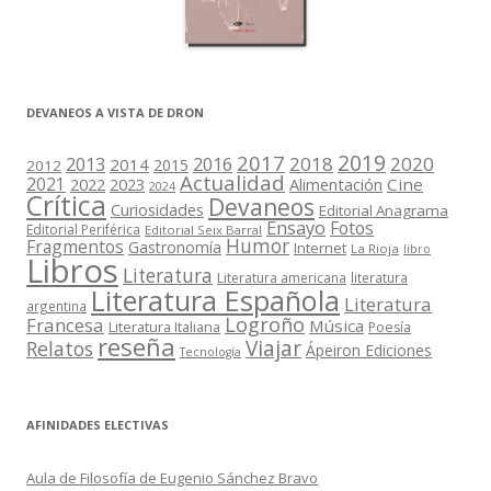
DEVANEOS A VISTA DE DRON
2019
2017
2018
2020
2013
2016
2014
2015
2012
Actualidad
2021
2022
2023
Cine
Alimentación
2024
Crítica
Devaneos
Curiosidades
Editorial Anagrama
Ensayo
Fotos
Editorial Periférica
Editorial Seix Barral
Humor
Fragmentos
Gastronomía
Internet
La Rioja
libro
Libros
Literatura
Literatura americana
literatura
Literatura Española
Literatura
argentina
Logroño
Francesa
Música
Literatura Italiana
Poesía
reseña
Viajar
Relatos
Ápeiron Ediciones
Tecnología
AFINIDADES ELECTIVAS
Aula de Filosofía de Eugenio Sánchez Bravo