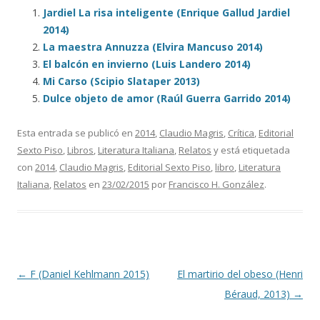
Jardiel La risa inteligente (Enrique Gallud Jardiel
2014)
La maestra Annuzza (Elvira Mancuso 2014)
El balcón en invierno (Luis Landero 2014)
Mi Carso (Scipio Slataper 2013)
Dulce objeto de amor (Raúl Guerra Garrido 2014)
Esta entrada se publicó en
2014
,
Claudio Magris
,
Crítica
,
Editorial
Sexto Piso
,
Libros
,
Literatura Italiana
,
Relatos
y está etiquetada
con
2014
,
Claudio Magris
,
Editorial Sexto Piso
,
libro
,
Literatura
Italiana
,
Relatos
en
23/02/2015
por
Francisco H. González
.
Navegación de entradas
←
F (Daniel Kehlmann 2015)
El martirio del obeso (Henri
Béraud, 2013)
→