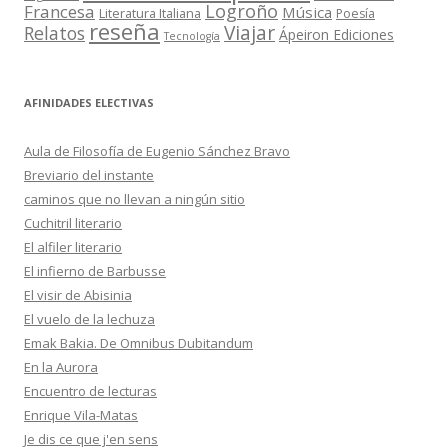
Logroño
Francesa
Música
Literatura Italiana
Poesía
reseña
Viajar
Relatos
Ápeiron Ediciones
Tecnología
AFINIDADES ELECTIVAS
Aula de Filosofía de Eugenio Sánchez Bravo
Breviario del instante
caminos que no llevan a ningún sitio
Cuchitril literario
El alfiler literario
El infierno de Barbusse
El visir de Abisinia
El vuelo de la lechuza
Emak Bakia. De Omnibus Dubitandum
En la Aurora
Encuentro de lecturas
Enrique Vila-Matas
Je dis ce que j'en sens