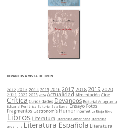
DEVANEOS A VISTA DE DRON
2019
2017
2018
2020
2013
2016
2014
2015
2012
Actualidad
2021
2022
2023
Cine
Alimentación
2024
Crítica
Devaneos
Curiosidades
Editorial Anagrama
Ensayo
Fotos
Editorial Periférica
Editorial Seix Barral
Humor
Fragmentos
Gastronomía
Internet
La Rioja
libro
Libros
Literatura
Literatura americana
literatura
Literatura Española
Literatura
argentina