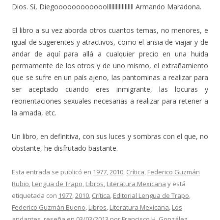
Dios. Sí, Diegoooooooooooollllllllllllllllll Armando Maradona.
El libro a su vez aborda otros cuantos temas, no menores, e
igual de sugerentes y atractivos, como el ansia de viajar y de
andar de aquí para allá a cualquier precio en una huida
permamente de los otros y de uno mismo, el extrañamiento
que se sufre en un país ajeno, las pantominas a realizar para
ser aceptado cuando eres inmigrante, las locuras y
reorientaciones sexuales necesarias a realizar para retener a
la amada, etc.
Un libro, en definitiva, con sus luces y sombras con el que, no
obstante, he disfrutado bastante.
Esta entrada se publicó en
1977
,
2010
,
Crítica
,
Federico Guzmán
Rubio
,
Lengua de Trapo
,
Libros
,
Literatura Mexicana
y está
etiquetada con
1977
,
2010
,
Crítica
,
Editorial Lengua de Trapo
,
Federico Guzmán Bueno
,
Libros
,
Literatura Mexicana
,
Los
andantes
,
reseña
en
03/03/2013
por
Francisco H. González
.