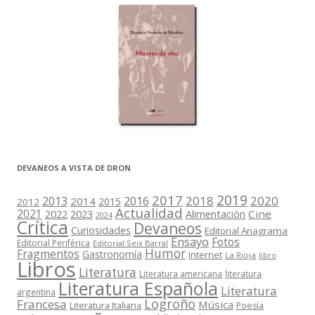
DEVANEOS A VISTA DE DRON
2019
2017
2018
2020
2013
2016
2014
2015
2012
Actualidad
2021
2022
2023
Cine
Alimentación
2024
Crítica
Devaneos
Curiosidades
Editorial Anagrama
Ensayo
Fotos
Editorial Periférica
Editorial Seix Barral
Humor
Fragmentos
Gastronomía
Internet
La Rioja
libro
Libros
Literatura
Literatura americana
literatura
Literatura Española
Literatura
argentina
Logroño
Francesa
Música
Literatura Italiana
Poesía