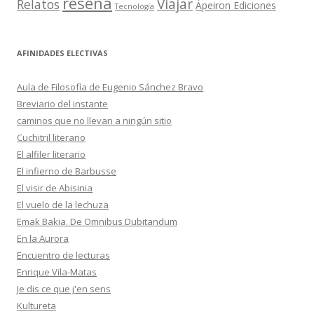
reseña
Viajar
Relatos
Ápeiron Ediciones
Tecnología
AFINIDADES ELECTIVAS
Aula de Filosofía de Eugenio Sánchez Bravo
Breviario del instante
caminos que no llevan a ningún sitio
Cuchitril literario
El alfiler literario
El infierno de Barbusse
El visir de Abisinia
El vuelo de la lechuza
Emak Bakia. De Omnibus Dubitandum
En la Aurora
Encuentro de lecturas
Enrique Vila-Matas
Je dis ce que j'en sens
Kultureta