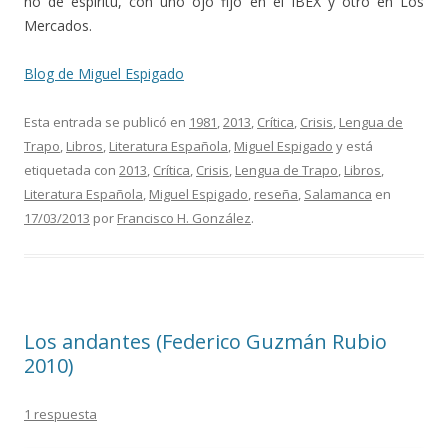
no de espíritu, con uno ojo fijo en el IBEX y otro en Los
Mercados.
Blog de Miguel Espigado
Esta entrada se publicó en
1981
,
2013
,
Crítica
,
Crisis
,
Lengua de
Trapo
,
Libros
,
Literatura Española
,
Miguel Espigado
y está
etiquetada con
2013
,
Crítica
,
Crisis
,
Lengua de Trapo
,
Libros
,
Literatura Española
,
Miguel Espigado
,
reseña
,
Salamanca
en
17/03/2013
por
Francisco H. González
.
Los andantes (Federico Guzmán Rubio
2010)
1 respuesta