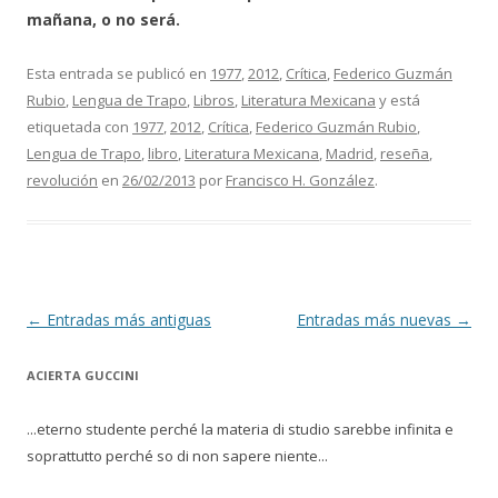
mañana, o no será.
Esta entrada se publicó en
1977
,
2012
,
Crítica
,
Federico Guzmán
Rubio
,
Lengua de Trapo
,
Libros
,
Literatura Mexicana
y está
etiquetada con
1977
,
2012
,
Crítica
,
Federico Guzmán Rubio
,
Lengua de Trapo
,
libro
,
Literatura Mexicana
,
Madrid
,
reseña
,
revolución
en
26/02/2013
por
Francisco H. González
.
Navegación de entradas
←
Entradas más antiguas
Entradas más nuevas
→
ACIERTA GUCCINI
...eterno studente perché la materia di studio sarebbe infinita e
soprattutto perché so di non sapere niente...