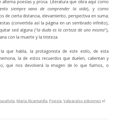
alterna poesías y prosa. Literatura que obra aquí como
tento siempre vano de comprender la vida
), y como
os de cierta distancia, elevamiento, perspectiva en suma;
tas (convertida así la página en un sembrado infinito),
uitar sed alguna (“
la duda es la certeza de uno mismo
”),
na con la muerte y la tristeza.
a que habla, la protagonista de este estío, de esta
memoria, la de estos recuerdos que duelen, calientan y
o, que nos devolverá la imagen de lo que fuimos, o
Española
,
María Alcantarilla
,
Poesía
,
Valparaíso ediciones
el