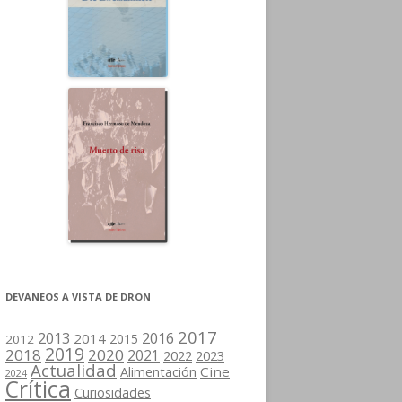
DEVANEOS A VISTA DE DRON
2017
2013
2016
2014
2015
2012
2019
2018
2020
2021
2022
2023
Actualidad
Cine
Alimentación
2024
Crítica
Curiosidades