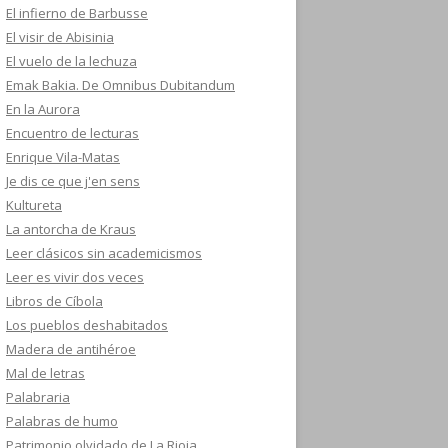
El infierno de Barbusse
El visir de Abisinia
El vuelo de la lechuza
Emak Bakia. De Omnibus Dubitandum
En la Aurora
Encuentro de lecturas
Enrique Vila-Matas
Je dis ce que j'en sens
Kultureta
La antorcha de Kraus
Leer clásicos sin academicismos
Leer es vivir dos veces
Libros de Cíbola
Los pueblos deshabitados
Madera de antihéroe
Mal de letras
Palabraria
Palabras de humo
Patrimonio olvidado de La Rioja