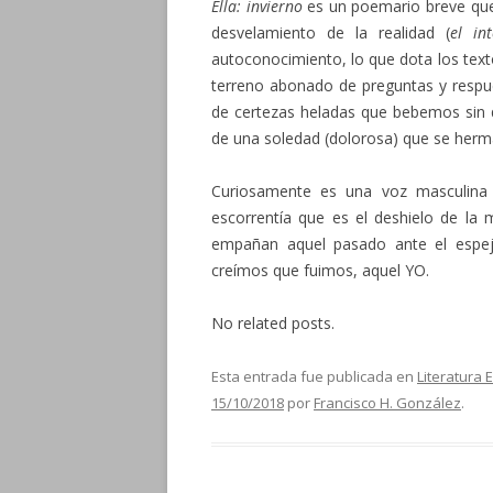
Ella: invierno
es un poemario breve que 
desvelamiento de la realidad (
el in
autoconocimiento, lo que dota los text
terreno abonado de preguntas y respues
de certezas heladas que bebemos sin q
de una soledad (dolorosa) que se herma
Curiosamente es una voz masculina l
escorrentía que es el deshielo de la 
empañan aquel pasado ante el espej
creímos que fuimos, aquel YO.
No related posts.
Esta entrada fue publicada en
Literatura 
15/10/2018
por
Francisco H. González
.