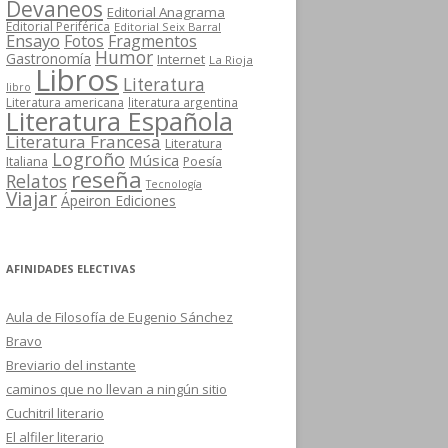
Devaneos
Editorial Anagrama
Editorial Periférica
Editorial Seix Barral
Ensayo
Fotos
Fragmentos
Humor
Gastronomía
Internet
La Rioja
Libros
Literatura
libro
Literatura americana
literatura argentina
Literatura Española
Literatura Francesa
Literatura
Logroño
Música
Italiana
Poesía
reseña
Relatos
Tecnología
Viajar
Ápeiron Ediciones
AFINIDADES ELECTIVAS
Aula de Filosofía de Eugenio Sánchez
Bravo
Breviario del instante
caminos que no llevan a ningún sitio
Cuchitril literario
El alfiler literario