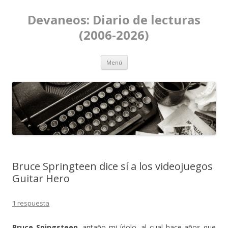
Devaneos: Diario de lecturas
(2006-2026)
Ir al contenido
Menú
Bruce Springteen dice sí a los videojuegos
Guitar Hero
1 respuesta
Bruce Spingsteen
, antaño mi ídolo, al cual hace años que