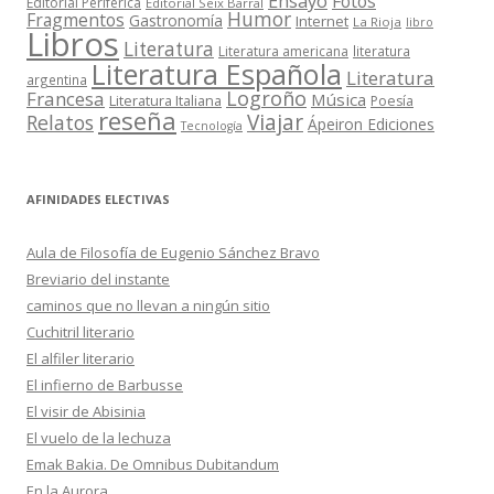
Ensayo
Fotos
Editorial Periférica
Editorial Seix Barral
Humor
Fragmentos
Gastronomía
Internet
La Rioja
libro
Libros
Literatura
Literatura americana
literatura
Literatura Española
Literatura
argentina
Logroño
Francesa
Música
Literatura Italiana
Poesía
reseña
Viajar
Relatos
Ápeiron Ediciones
Tecnología
AFINIDADES ELECTIVAS
Aula de Filosofía de Eugenio Sánchez Bravo
Breviario del instante
caminos que no llevan a ningún sitio
Cuchitril literario
El alfiler literario
El infierno de Barbusse
El visir de Abisinia
El vuelo de la lechuza
Emak Bakia. De Omnibus Dubitandum
En la Aurora