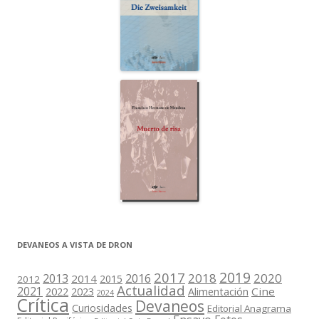
DEVANEOS A VISTA DE DRON
2019
2017
2018
2020
2013
2016
2014
2015
2012
Actualidad
2021
2022
2023
Cine
Alimentación
2024
Crítica
Devaneos
Curiosidades
Editorial Anagrama