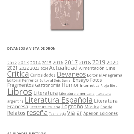
DEVANEOS A VISTA DE DRON
2019
2017
2018
2020
2013
2016
2014
2015
2012
Actualidad
2021
2022
2023
Cine
Alimentación
2024
Crítica
Devaneos
Curiosidades
Editorial Anagrama
Ensayo
Fotos
Editorial Periférica
Editorial Seix Barral
Humor
Fragmentos
Gastronomía
Internet
La Rioja
libro
Libros
Literatura
Literatura americana
literatura
Literatura Española
Literatura
argentina
Logroño
Francesa
Música
Literatura Italiana
Poesía
reseña
Viajar
Relatos
Ápeiron Ediciones
Tecnología
AFINIDADES ELECTIVAS