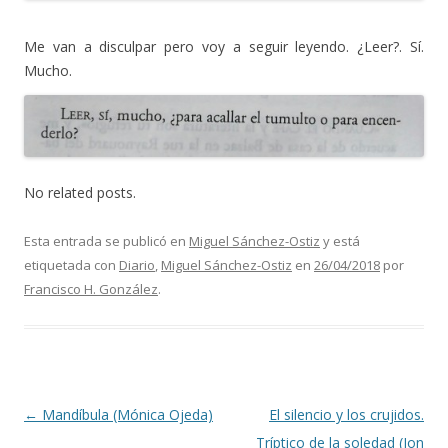
Me van a disculpar pero voy a seguir leyendo. ¿Leer?. Sí.
Mucho.
No related posts.
Esta entrada se publicó en
Miguel Sánchez-Ostiz
y está
etiquetada con
Diario
,
Miguel Sánchez-Ostiz
en
26/04/2018
por
Francisco H. González
.
Navegación de entradas
←
Mandíbula (Mónica Ojeda)
El silencio y los crujidos.
Tríptico de la soledad (Jon