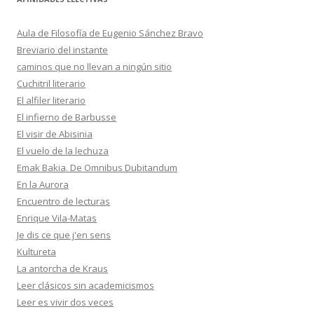
Aula de Filosofía de Eugenio Sánchez Bravo
Breviario del instante
caminos que no llevan a ningún sitio
Cuchitril literario
El alfiler literario
El infierno de Barbusse
El visir de Abisinia
El vuelo de la lechuza
Emak Bakia. De Omnibus Dubitandum
En la Aurora
Encuentro de lecturas
Enrique Vila-Matas
Je dis ce que j'en sens
Kultureta
La antorcha de Kraus
Leer clásicos sin academicismos
Leer es vivir dos veces