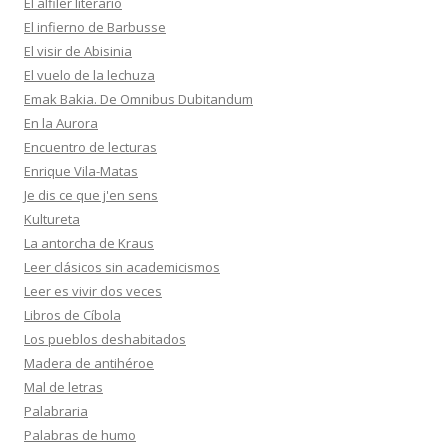
El alfiler literario
El infierno de Barbusse
El visir de Abisinia
El vuelo de la lechuza
Emak Bakia. De Omnibus Dubitandum
En la Aurora
Encuentro de lecturas
Enrique Vila-Matas
Je dis ce que j'en sens
Kultureta
La antorcha de Kraus
Leer clásicos sin academicismos
Leer es vivir dos veces
Libros de Cíbola
Los pueblos deshabitados
Madera de antihéroe
Mal de letras
Palabraria
Palabras de humo