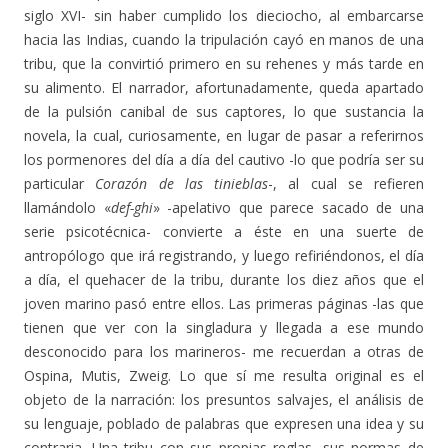
siglo XVI- sin haber cumplido los dieciocho, al embarcarse
hacia las Indias, cuando la tripulación cayó en manos de una
tribu, que la convirtió primero en su rehenes y más tarde en
su alimento. El narrador, afortunadamente, queda apartado
de la pulsión canibal de sus captores, lo que sustancia la
novela, la cual, curiosamente, en lugar de pasar a referirnos
los pormenores del día a día del cautivo -lo que podría ser su
particular
Corazón de las tinieblas
-, al cual se refieren
llamándolo «
def-ghi
» -apelativo que parece sacado de una
serie psicotécnica- convierte a éste en una suerte de
antropólogo que irá registrando, y luego refiriéndonos, el día
a día, el quehacer de la tribu, durante los diez años que el
joven marino pasó entre ellos. Las primeras páginas -las que
tienen que ver con la singladura y llegada a ese mundo
desconocido para los marineros- me recuerdan a otras de
Ospina, Mutis, Zweig. Lo que sí me resulta original es el
objeto de la narración: los presuntos salvajes, el análisis de
su lenguaje, poblado de palabras que expresen una idea y su
contraria. Una tribu con sus propias reglas, sus normas de