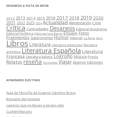
DEVANEOS A VISTA DE DRON
2019
2017
2018
2020
2013
2016
2014
2015
2012
Actualidad
2021
2022
2023
Cine
Alimentación
2024
Crítica
Devaneos
Curiosidades
Editorial Anagrama
Ensayo
Fotos
Editorial Periférica
Editorial Seix Barral
Humor
Fragmentos
Gastronomía
Internet
La Rioja
libro
Libros
Literatura
Literatura americana
literatura
Literatura Española
Literatura
argentina
Logroño
Francesa
Música
Literatura Italiana
Poesía
reseña
Viajar
Relatos
Ápeiron Ediciones
Tecnología
AFINIDADES ELECTIVAS
Aula de Filosofía de Eugenio Sánchez Bravo
Breviario del instante
caminos que no llevan a ningún sitio
Cuchitril literario