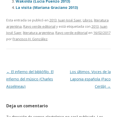
Wakolda (Lucía Puenzo 2013)
La visita (Mariana Graciano 2013)
Esta entrada se publicó en
2013
,
Juan José Saer
,
Libros
,
literatura
argentina
,
Rayo verde editorial
y está etiquetada con
2013
,
Juan
José Saer
,
literatura argentina
,
Rayo verde editorial
en
16/02/2017
por
Francisco H. González
.
Navegación de entradas
←
El infierno del bibliófilo. El
Los últimos. Voces de la
infierno del músico (Charles
Laponia española (Paco
Asselineau)
Cerdà)
→
Deja un comentario
Tu dirección de correo electrónico no será publicada.
Los