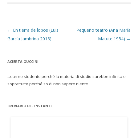
Navegación de entradas
←
En tierra de lobos (Luis
Pequeño teatro (Ana María
García Jambrina 2013)
Matute 1954)
→
ACIERTA GUCCINI
...eterno studente perché la materia di studio sarebbe infinita e
soprattutto perché so di non sapere niente...
BREVIARIO DEL INSTANTE