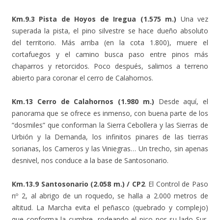
Km.9.3 Pista de Hoyos de Iregua (1.575 m.)
Una vez
superada la pista, el pino silvestre se hace dueño absoluto
del territorio. Más arriba (en la cota 1.800), muere el
cortafuegos y el camino busca paso entre pinos más
chaparros y retorcidos. Poco después, salimos a terreno
abierto para coronar el cerro de Calahornos.
Km.13 Cerro de Calahornos (1.980 m.)
Desde aquí, el
panorama que se ofrece es inmenso, con buena parte de los
“dosmiles” que conforman la Sierra Cebollera y las Sierras de
Urbión y la Demanda, los infinitos pinares de las tierras
sorianas, los Cameros y las Viniegras… Un trecho, sin apenas
desnivel, nos conduce a la base de Santosonario.
Km.13.9 Santosonario (2.058 m.) / CP2
. El Control de Paso
nº 2, al abrigo de un roquedo, se halla a 2.000 metros de
altitud. La Marcha evita el peñasco (quebrado y complejo)
que conforma la cumbre, rodeando el pico por su lado Sur,