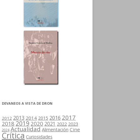
DEVANEOS A VISTA DE DRON
2017
2013
2016
2014
2015
2012
2019
2018
2020
2021
2022
2023
Actualidad
Cine
Alimentación
2024
Crítica
Curiosidades