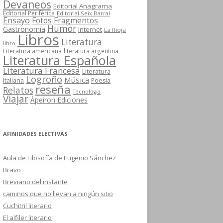
Devaneos
Editorial Anagrama
Editorial Periférica
Editorial Seix Barral
Ensayo
Fotos
Fragmentos
Humor
Gastronomía
Internet
La Rioja
Libros
Literatura
libro
Literatura americana
literatura argentina
Literatura Española
Literatura Francesa
Literatura
Logroño
Música
Italiana
Poesía
reseña
Relatos
Tecnología
Viajar
Ápeiron Ediciones
AFINIDADES ELECTIVAS
Aula de Filosofía de Eugenio Sánchez
Bravo
Breviario del instante
caminos que no llevan a ningún sitio
Cuchitril literario
El alfiler literario