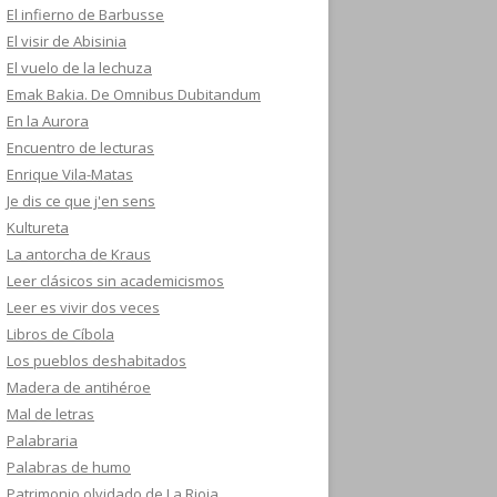
El infierno de Barbusse
El visir de Abisinia
El vuelo de la lechuza
Emak Bakia. De Omnibus Dubitandum
En la Aurora
Encuentro de lecturas
Enrique Vila-Matas
Je dis ce que j'en sens
Kultureta
La antorcha de Kraus
Leer clásicos sin academicismos
Leer es vivir dos veces
Libros de Cíbola
Los pueblos deshabitados
Madera de antihéroe
Mal de letras
Palabraria
Palabras de humo
Patrimonio olvidado de La Rioja