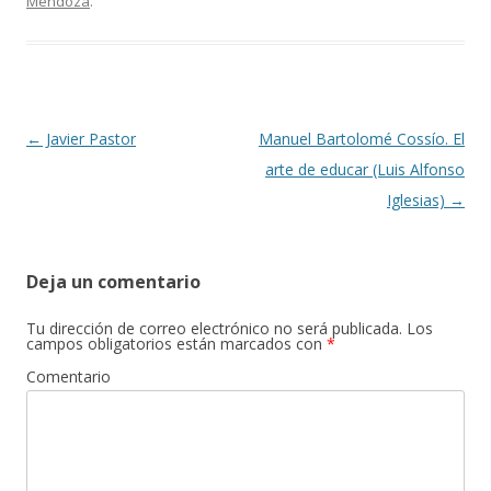
Mendoza
.
Navegación de entradas
←
Javier Pastor
Manuel Bartolomé Cossío. El
arte de educar (Luis Alfonso
Iglesias)
→
Deja un comentario
Tu dirección de correo electrónico no será publicada.
Los
campos obligatorios están marcados con
*
Comentario