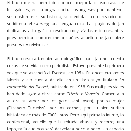
El texto me ha permitido conocer mejor la idiosincrasia de
los galeses, en su pugna contra los ingleses por mantener
sus costumbres, su historia, su identidad, comenzando por
su idioma: el
cymraeg
, una lengua celta. Las páginas de Jan
dedicadas a lo gaélico resultan muy vívidas e interesantes,
pues permitan conocer mejor qué es aquello que Jan quiere
preservar y reivindicar.
El texto resulta también autobiográfico pues Jan nos cuenta
cosas de su vida como periodista. Estuvo presente la primera
vez que se ascendió al Everest, en 1954. Entonces era James
Morris y dio cuenta de ello en un libro suyo titulado
La
coronación del Everest
, publicado en 1958. Sus múltiples viajes
han dado lugar a obras como
Trieste
o
Venecia
. Comenta la
autora su amor por los gatos (ahí Ibsen), por su mujer
(Elizabeth Tuckniss), por los coches, por su bien surtida
biblioteca de más de 7000 libros. Pero aquí prima lo íntimo, lo
confesional, aquello que la mirada abarca y recorre; una
topografía que nos será desvelada poco a poco. Un espacio