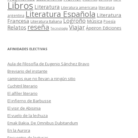
Libros
Literatura
Literatura americana
literatura
Literatura Española
Literatura
argentina
Logroño
Francesa
Música
Literatura Italiana
Poesía
reseña
Viajar
Relatos
Ápeiron Ediciones
Tecnología
AFINIDADES ELECTIVAS
Aula de Filosofía de Eugenio Sánchez Bravo
Breviario del instante
caminos que no llevan a ningún sitio
Cuchitril literario
El alfiler literario
El infierno de Barbusse
El visir de Abisinia
El vuelo de la lechuza
Emak Bakia. De Omnibus Dubitandum
En la Aurora
Encuentro de lecturas