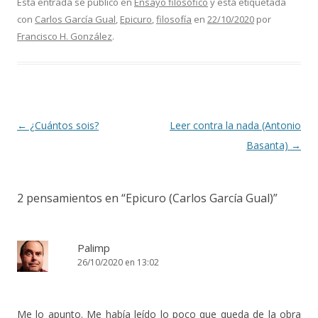
Esta entrada se publicó en
Ensayo filosófico
y está etiquetada
con
Carlos García Gual
,
Epicuro
,
filosofía
en
22/10/2020
por
Francisco H. González
.
Navegación de entradas
←
¿Cuántos sois?
Leer contra la nada (Antonio
Basanta)
→
2 pensamientos en “
Epicuro (Carlos García Gual)
”
Palimp
26/10/2020 en 13:02
Me lo apunto. Me había leído lo poco que queda de la obra