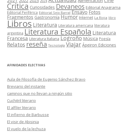
2021
2022
2023
Cine
Alimentación
2024
Crítica
Devaneos
Curiosidades
Editorial Anagrama
Ensayo
Fotos
Editorial Periférica
Editorial Seix Barral
Humor
Fragmentos
Gastronomía
Internet
La Rioja
libro
Libros
Literatura
Literatura americana
literatura
Literatura Española
Literatura
argentina
Logroño
Francesa
Música
Literatura Italiana
Poesía
reseña
Viajar
Relatos
Ápeiron Ediciones
Tecnología
AFINIDADES ELECTIVAS
Aula de Filosofía de Eugenio Sánchez Bravo
Breviario del instante
caminos que no llevan a ningún sitio
Cuchitril literario
El alfiler literario
El infierno de Barbusse
El visir de Abisinia
El vuelo de la lechuza