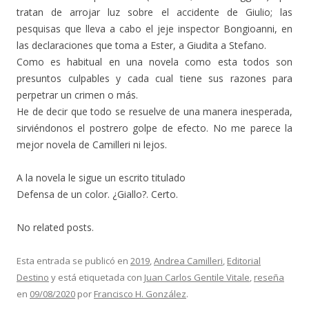
tratan de arrojar luz sobre el accidente de Giulio; las
pesquisas que lleva a cabo el jeje inspector Bongioanni, en
las declaraciones que toma a Ester, a Giudita a Stefano.
Como es habitual en una novela como esta todos son
presuntos culpables y cada cual tiene sus razones para
perpetrar un crimen o más.
He de decir que todo se resuelve de una manera inesperada,
sirviéndonos el postrero golpe de efecto. No me parece la
mejor novela de Camilleri ni lejos.
A la novela le sigue un escrito titulado
Defensa de un color. ¿Giallo?. Certo.
No related posts.
Esta entrada se publicó en
2019
,
Andrea Camilleri
,
Editorial
Destino
y está etiquetada con
Juan Carlos Gentile Vitale
,
reseña
en
09/08/2020
por
Francisco H. González
.