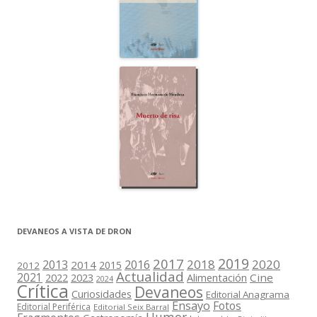
DEVANEOS A VISTA DE DRON
2019
2017
2018
2020
2013
2016
2014
2015
2012
Actualidad
2021
2022
2023
Cine
Alimentación
2024
Crítica
Devaneos
Curiosidades
Editorial Anagrama
Ensayo
Fotos
Editorial Periférica
Editorial Seix Barral