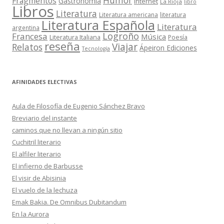
Humor
Fragmentos
Gastronomía
Internet
La Rioja
libro
Libros
Literatura
Literatura americana
literatura
Literatura Española
Literatura
argentina
Logroño
Francesa
Música
Literatura Italiana
Poesía
reseña
Viajar
Relatos
Ápeiron Ediciones
Tecnología
AFINIDADES ELECTIVAS
Aula de Filosofía de Eugenio Sánchez Bravo
Breviario del instante
caminos que no llevan a ningún sitio
Cuchitril literario
El alfiler literario
El infierno de Barbusse
El visir de Abisinia
El vuelo de la lechuza
Emak Bakia. De Omnibus Dubitandum
En la Aurora