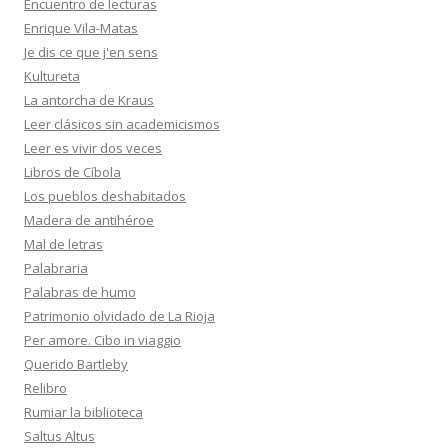
Encuentro de lecturas
Enrique Vila-Matas
Je dis ce que j'en sens
Kultureta
La antorcha de Kraus
Leer clásicos sin academicismos
Leer es vivir dos veces
Libros de Cíbola
Los pueblos deshabitados
Madera de antihéroe
Mal de letras
Palabraria
Palabras de humo
Patrimonio olvidado de La Rioja
Per amore. Cibo in viaggio
Querido Bartleby
Relibro
Rumiar la biblioteca
Saltus Altus